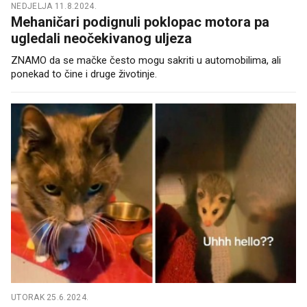
NEDJELJA 11.8.2024.
Mehaničari podignuli poklopac motora pa
ugledali neočekivanog uljeza
ZNAMO da se mačke često mogu sakriti u automobilima, ali
ponekad to čine i druge životinje.
UTORAK 25.6.2024.