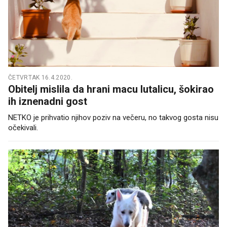
ČETVRTAK 16.4.2020.
Obitelj mislila da hrani macu lutalicu, šokirao
ih iznenadni gost
NETKO je prihvatio njihov poziv na večeru, no takvog gosta nisu
očekivali.