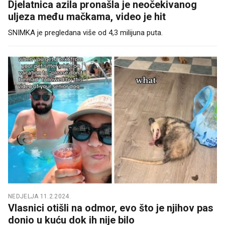
Djelatnica azila pronašla je neočekivanog
uljeza među mačkama, video je hit
SNIMKA je pregledana više od 4,3 milijuna puta.
NEDJELJA 11.2.2024.
Vlasnici otišli na odmor, evo što je njihov pas
donio u kuću dok ih nije bilo