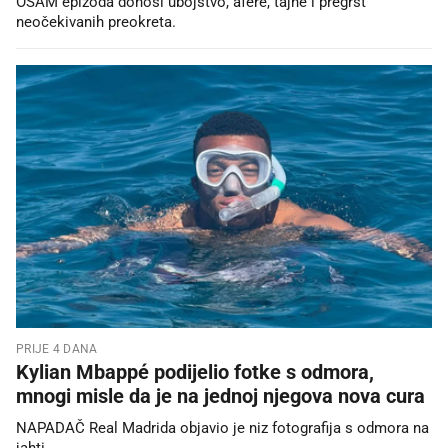
OSAM epizoda donosi ubojstvo, afere, tajne i pregršt
neočekivanih preokreta.
PRIJE 4 DANA
Kylian Mbappé podijelio fotke s odmora,
mnogi misle da je na jednoj njegova nova cura
NAPADAČ Real Madrida objavio je niz fotografija s odmora na
jahti.