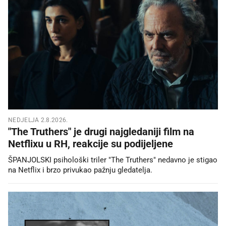
NEDJELJA 2.8.2026.
"The Truthers" je drugi najgledaniji film na
Netflixu u RH, reakcije su podijeljene
ŠPANJOLSKI psihološki triler "The Truthers" nedavno je stigao
na Netflix i brzo privukao pažnju gledatelja.