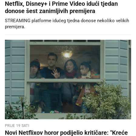
Netflix, Disney+ i Prime Video idući tjedan
donose šest zanimljivih premijera
STREAMING platforme idućeg tjedna donose nekoliko velikih
premijera.
PRIJE 19 SATI
Novi Netflixov horor podijelio kritičare: "Kreće