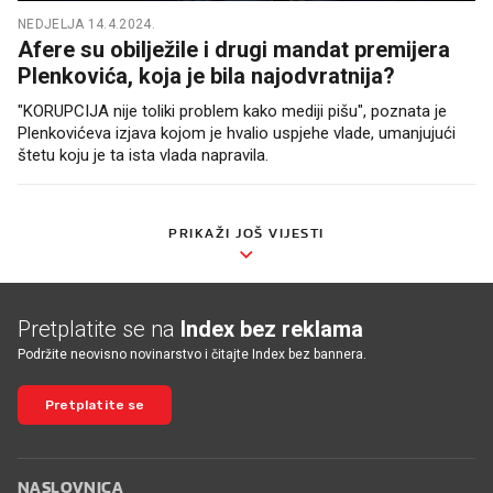
NEDJELJA 14.4.2024.
Afere su obilježile i drugi mandat premijera
Plenkovića, koja je bila najodvratnija?
"KORUPCIJA nije toliki problem kako mediji pišu", poznata je
Plenkovićeva izjava kojom je hvalio uspjehe vlade, umanjujući
štetu koju je ta ista vlada napravila.
PRIKAŽI JOŠ VIJESTI
Pretplatite se na
Index bez reklama
Podržite neovisno novinarstvo i čitajte Index bez bannera.
Pretplatite se
NASLOVNICA