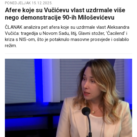
PONEDJELJAK 15.12.2025.
Afere koje su Vučićevu vlast uzdrmale više
nego demonstracije 90-ih Miloševićevu
ČLANAK analizira pet afera koje su uzdrmale vlast Aleksandra
Vučića: tragedija u Novom Sadu, litij, Glavni stožer, 'Ćacilend' i
kriza s NIS-om, što je potaknulo masovne prosvjede i oslabilo
režim.