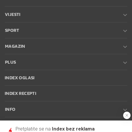
VIJESTI
SPORT
MAGAZIN
PLUS
INDEX OGLASI
INDEX RECEPTI
INFO
Oglašavanje
Zaposli se na Indexu
Kontakt
Impressum
Uvjeti
Pretplatite se na
Index bez reklama
korištenja
Postavke kolačića