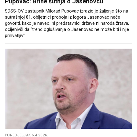
Pupovac: Brine šutnja o Jasenovcu
SDSS-OV zastupnik Milorad Pupovac izrazio je žaljenje što na
sutrašnjoj 81. obljetnici proboja iz logora Jasenovac neće
govoriti, kako je naveo, ni predstavnici države ni naroda žrtava,
ocijenivši da "trend oglušivanja o Jasenovac ne može biti i nije
prihvatljiv".
PONEDJELJAK 6.4.2026.