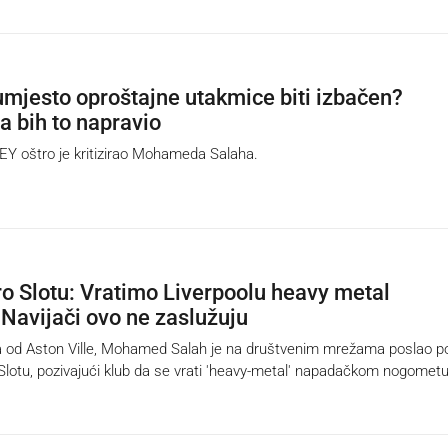
umjesto oproštajne utakmice biti izbačen?
a bih to napravio
oštro je kritizirao Mohameda Salaha.
ro Slotu: Vratimo Liverpoolu heavy metal
Navijači ovo ne zaslužuju
od Aston Ville, Mohamed Salah je na društvenim mrežama poslao p
Slotu, pozivajući klub da se vrati 'heavy-metal' napadačkom nogometu