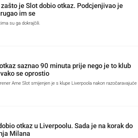
zašto je Slot dobio otkaz. Podcjenjivao je
 rugao im se
ima su ga dokrajčili.
 otkaz saznao 90 minuta prije nego je to klub
Ovako se oprostio
ner Arne Slot smijenjen je s klupe Liverpoola nakon razočaravajuće
dobio otkaz u Liverpoolu. Sada je na korak do
nja Milana