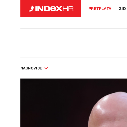
PRETPLATA
ZID
NAJNOVIJE