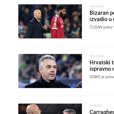
14.4.2026.
Bizaran p
izvadio u 
ČUDAN potez t
10.4.2026.
Hrvatski t
ispravno o
ODBIO je ponu
9.4.2026.
Carragher 