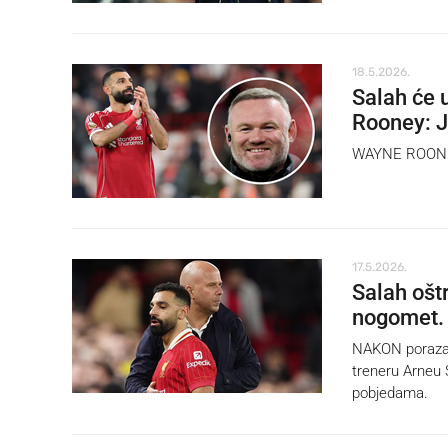
18.5.2026.
Salah će 
Rooney: J
WAYNE ROONEY 
17.5.2026.
Salah ošt
nogomet. 
NAKON poraza 
treneru Arneu 
pobjedama.