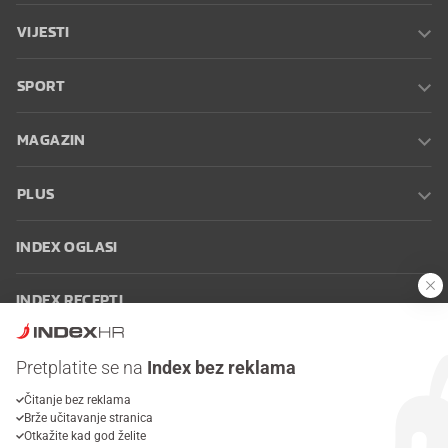
VIJESTI
SPORT
MAGAZIN
PLUS
INDEX OGLASI
INDEX RECEPTI
INFO
Pretplatite se na
Index bez reklama
Čitanje bez reklama
Oglašavanje
Zaposli se na Indexu
Kontakt
Impressum
Uvjeti
Brže učitavanje stranica
korištenja
Postavke kolačića
Otkažite kad god želite