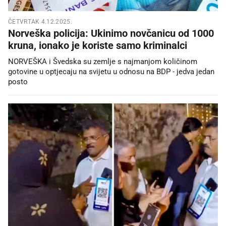
ČETVRTAK 4.12.2025.
Norveška policija: Ukinimo novčanicu od 1000
kruna, ionako je koriste samo kriminalci
NORVEŠKA i Švedska su zemlje s najmanjom količinom
gotovine u optjecaju na svijetu u odnosu na BDP - jedva jedan
posto