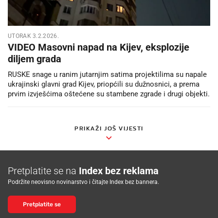
UTORAK 3.2.2026.
VIDEO Masovni napad na Kijev, eksplozije
diljem grada
RUSKE snage u ranim jutarnjim satima projektilima su napale
ukrajinski glavni grad Kijev, priopćili su dužnosnici, a prema
prvim izvješćima oštećene su stambene zgrade i drugi objekti.
PRIKAŽI JOŠ VIJESTI
Pretplatite se na
Index bez reklama
Podržite neovisno novinarstvo i čitajte Index bez bannera.
Pretplatite se