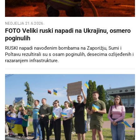
NEDJELJA 21.6.2026.
FOTO Veliki ruski napadi na Ukrajinu, osmero
poginulih
RUSKI napadi navođenim bombama na Zaporižju, Sumi i
Poltavu rezultirali su s osam poginulih, desecima ozlijeđenih i
razaranjem infrastrukture.