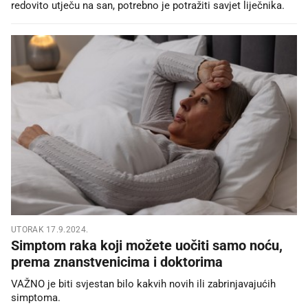
redovito utječu na san, potrebno je potražiti savjet liječnika.
UTORAK 17.9.2024.
Simptom raka koji možete uočiti samo noću,
prema znanstvenicima i doktorima
VAŽNO je biti svjestan bilo kakvih novih ili zabrinjavajućih
simptoma.