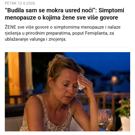
PETAK 12.6.2026.
“Budila sam se mokra usred noći”: Simptomi
menopauze o kojima žene sve više govore
ŽENE sve više govore o simptomima menopauze i nalaze
rješenja u prirodnim preparatima, poput Femiplanta, za
ublažavanje valunga i znojenja.