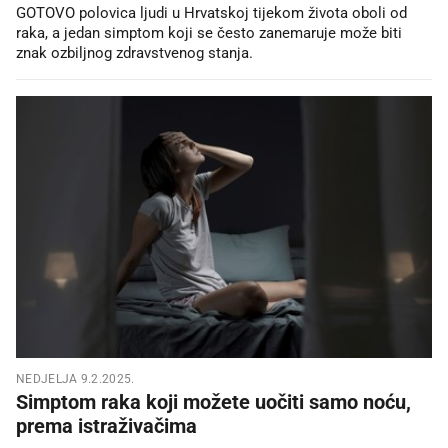
GOTOVO polovica ljudi u Hrvatskoj tijekom života oboli od
raka, a jedan simptom koji se često zanemaruje može biti
znak ozbiljnog zdravstvenog stanja.
NEDJELJA 9.2.2025.
Simptom raka koji možete uočiti samo noću,
prema istraživačima