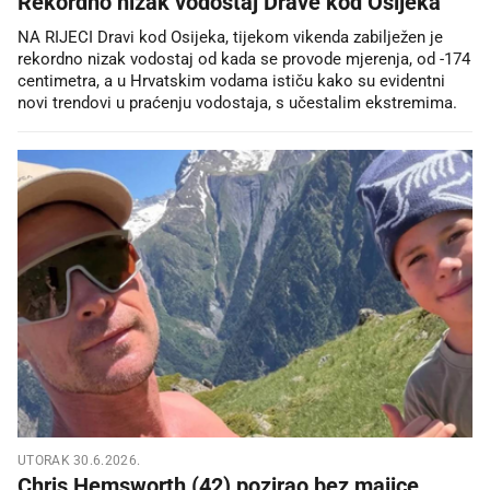
Rekordno nizak vodostaj Drave kod Osijeka
NA RIJECI Dravi kod Osijeka, tijekom vikenda zabilježen je
rekordno nizak vodostaj od kada se provode mjerenja, od -174
centimetra, a u Hrvatskim vodama ističu kako su evidentni
novi trendovi u praćenju vodostaja, s učestalim ekstremima.
UTORAK 30.6.2026.
Chris Hemsworth (42) pozirao bez majice