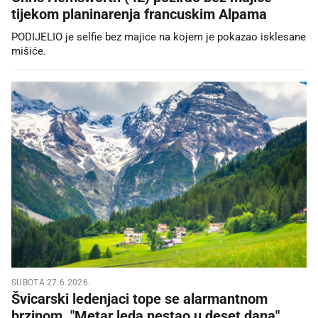
tijekom planinarenja francuskim Alpama
PODIJELIO je selfie bez majice na kojem je pokazao isklesane
mišiće.
SUBOTA 27.6.2026.
Švicarski ledenjaci tope se alarmantnom
brzinom. "Metar leda nestao u deset dana"