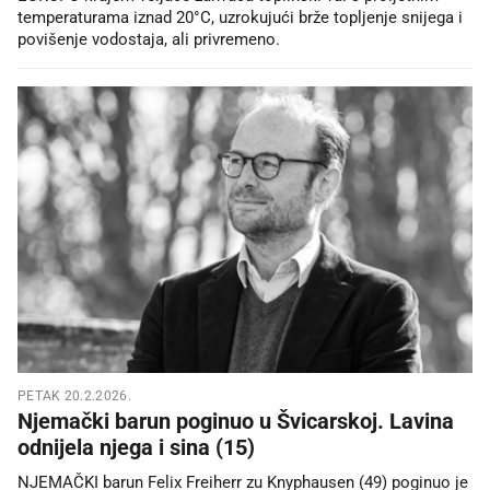
temperaturama iznad 20°C, uzrokujući brže topljenje snijega i
povišenje vodostaja, ali privremeno.
PETAK 20.2.2026.
Njemački barun poginuo u Švicarskoj. Lavina
odnijela njega i sina (15)
NJEMAČKI barun Felix Freiherr zu Knyphausen (49) poginuo je