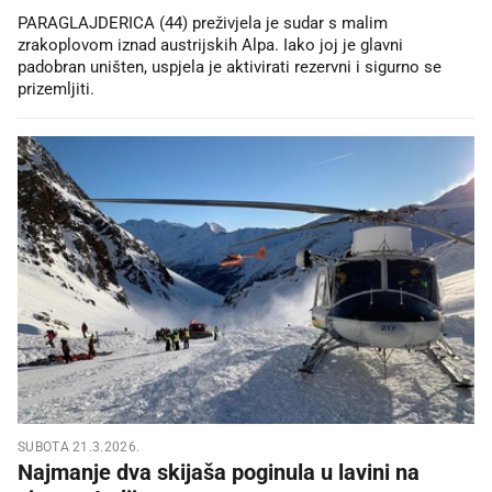
PARAGLAJDERICA (44) preživjela je sudar s malim
zrakoplovom iznad austrijskih Alpa. Iako joj je glavni
padobran uništen, uspjela je aktivirati rezervni i sigurno se
prizemljiti.
SUBOTA 21.3.2026.
Najmanje dva skijaša poginula u lavini na