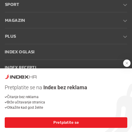
SPORT
MAGAZIN
PLUS
INDEX OGLASI
INDEX RECEPTI
INFO
Pretplatite se na
Index bez reklama
Čitanje bez reklama
Oglašavanje
Zaposli se na Indexu
Kontakt
Impressum
Uvjeti
Brže učitavanje stranica
korištenja
Postavke kolačića
Otkažite kad god želite
Pretplatite se
© 2026 Index