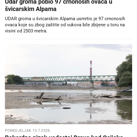
Udar groma pobio 97 crnonosih ovaca u
švicarskim Alpama
UDAR groma u švicarskim Alpama usmrtio je 97 crnonosih
ovaca koje su zbog zaštite od vukova bile zbijene u toru na
visini od 2503 metra.
PONEDJELJAK 13.7.2026.