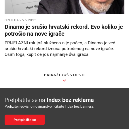
SRIJEDA 25.6.2025.
Dinamo je srušio hrvatski rekord. Evo koliko je
potrošio na nove igrače
PRIJELAZNI rok još službeno nije počeo, a Dinamo je već
srušio hrvatski rekord iznosa potrošenog na nove igrače.
Osim toga, kupit će još najmanje dva igrača.
PRIKAŽI JOŠ VIJESTI
Pretplatite se na
Index bez reklama
Podržite neovisno novinarstvo i čitajte Index bez bannera.
Pretplatite se