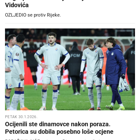
Vidovića
OZLJEDIO se protiv Rijeke.
PETAK 30.1.2026.
Ocijenili ste dinamovce nakon poraza.
Petorica su dobila posebno loše ocjene