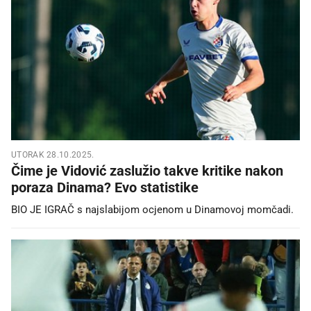
UTORAK 28.10.2025.
Čime je Vidović zaslužio takve kritike nakon
poraza Dinama? Evo statistike
BIO JE IGRAČ s najslabijom ocjenom u Dinamovoj momčadi.