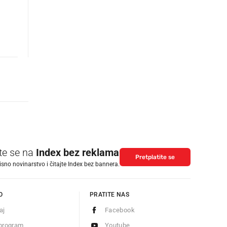
ite se na
Index bez reklama
Pretplatite se
isno novinarstvo i čitajte Index bez bannera.
O
PRATITE NAS
aj
Facebook
program
Youtube