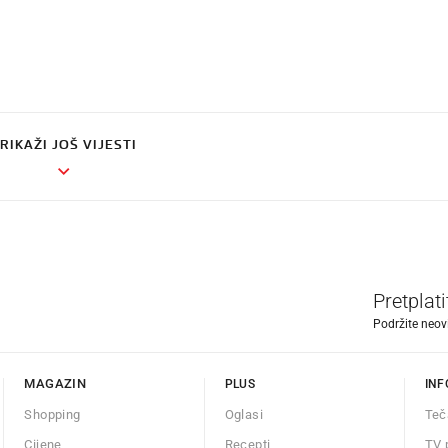
RIKAŽI JOŠ VIJESTI
Pretplat
Podržite neov
MAGAZIN
PLUS
INF
Shopping
Oglasi
Teč
Cijene
Recepti
TV 