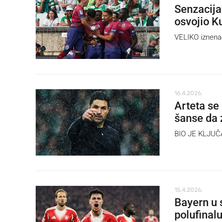
Senzacija
osvojio K
VELIKO iznena
16.4.2026.
Arteta se
šanse da 
BIO JE KLJUČAN
15.4.2026.
Bayern u 
polufinal