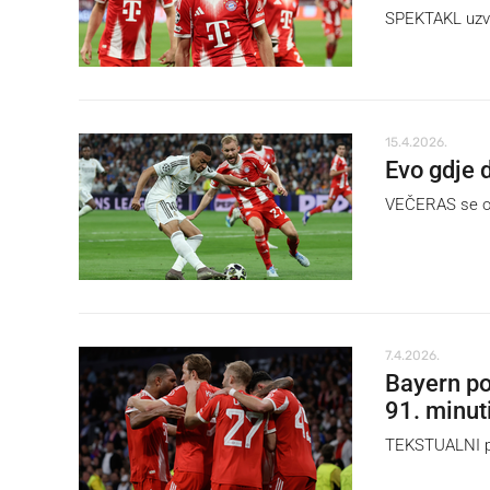
SPEKTAKL uzvra
15.4.2026.
Evo gdje 
VEČERAS se od 
7.4.2026.
Bayern po
91. minut
TEKSTUALNI pr