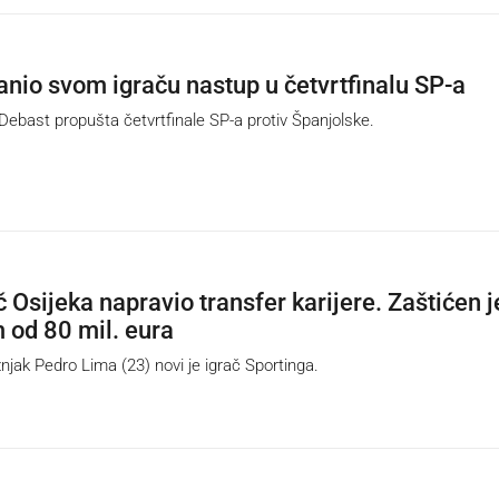
anio svom igraču nastup u četvrtfinalu SP-a
bast propušta četvrtfinale SP-a protiv Španjolske.
č Osijeka napravio transfer karijere. Zaštićen j
 od 80 mil. eura
jak Pedro Lima (23) novi je igrač Sportinga.