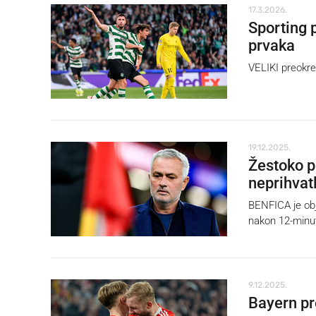
17.3.2026.
Sporting 
prvaka
VELIKI preokre
19.12.2025.
Žestoko p
neprihvatl
BENFICA je obj
nakon 12-minu
9.12.2025.
Bayern pr