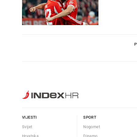
P
VIJESTI
SPORT
Svijet
Nogomet
Hrvatska
Dinamo