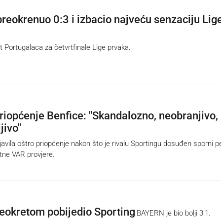
preokrenuo 0:3 i izbacio najveću senzaciju Lig
t Portugalaca za četvrtfinale Lige prvaka.
riopćenje Benfice: "Skandalozno, neobranjivo,
jivo"
avila oštro priopćenje nakon što je rivalu Sportingu dosuđen sporni p
tne VAR provjere.
eokretom pobijedio Sporting
BAYERN je bio bolji 3:1.