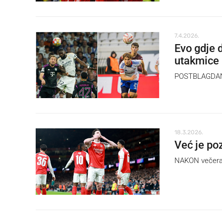
7.4.2026.
Evo gdje 
utakmice
POSTBLAGDANS
18.3.2026.
Već je po
NAKON večerašn