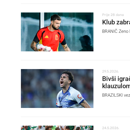
Prije 28 dana
Klub zabr
BRANIČ Zeno De
29.5.2026.
Bivši igra
klauzulom
BRAZILSKI vezn
24.5.2026.