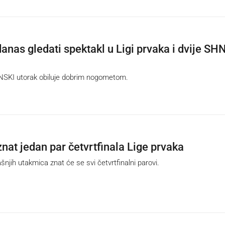
danas gledati spektakl u Ligi prvaka i dvije SH
KI utorak obiluje dobrim nogometom.
znat jedan par četvrtfinala Lige prvaka
jih utakmica znat će se svi četvrtfinalni parovi.