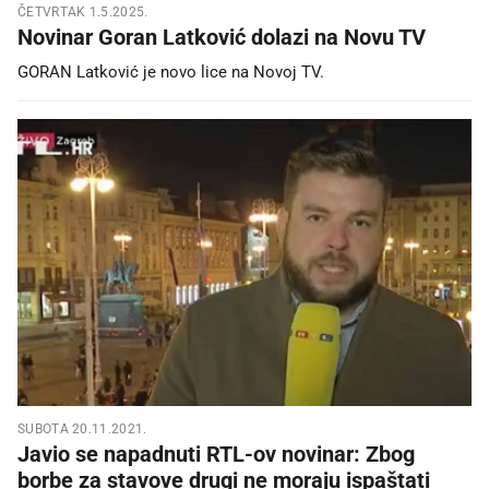
ČETVRTAK 1.5.2025.
Novinar Goran Latković dolazi na Novu TV
GORAN Latković je novo lice na Novoj TV.
SUBOTA 20.11.2021.
Javio se napadnuti RTL-ov novinar: Zbog
borbe za stavove drugi ne moraju ispaštati