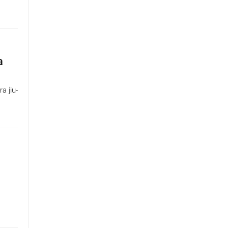
a
a jiu-