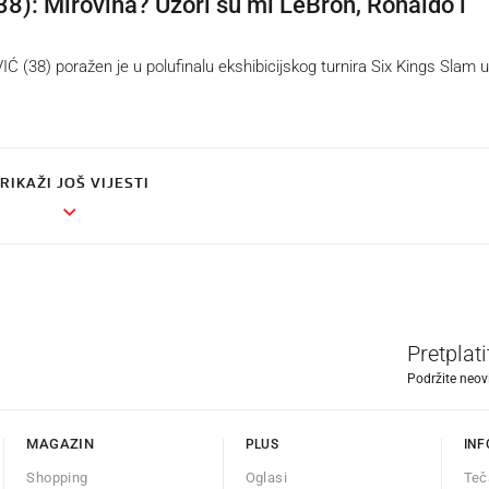
38): Mirovina? Uzori su mi LeBron, Ronaldo i
(38) poražen je u polufinalu ekshibicijskog turnira Six Kings Slam u
RIKAŽI JOŠ VIJESTI
Pretplat
Podržite neov
MAGAZIN
PLUS
INF
Shopping
Oglasi
Teč