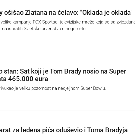
 ošišao Zlatana na ćelavo: "Oklada je oklada"
velike kampanje FOX Sportsa, televizijske mreže koja se sa zvjezda
a ispratiti Svjetsko prvenstvo u nogometu.
o stan: Sat koji je Tom Brady nosio na Super
ta 465.000 eura
vukao je veliku pozornost na nedjeljnom Super Bowlu.
parat za ledena pića oduševio i Toma Bradyja