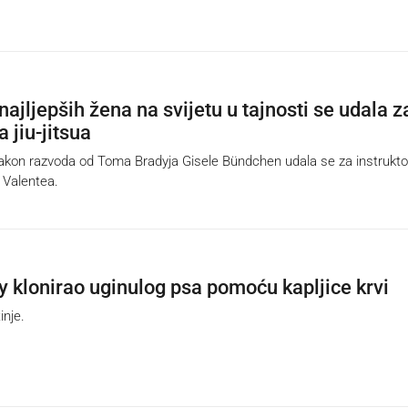
ajljepših žena na svijetu u tajnosti se udala z
a jiu-jitsua
on razvoda od Toma Bradyja Gisele Bündchen udala se za instruktor
 Valentea.
 klonirao uginulog psa pomoću kapljice krvi
nje.