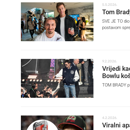
5.5.2026.
Tom Brady
SVE JE TO dio 
postavom sprem
9.2.2026.
Vrijedi ka
Bowlu koš
TOM BRADY pri
4.2.2026.
Viralni a