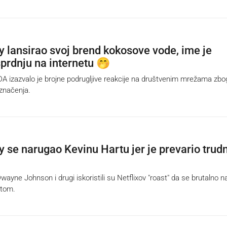
 lansirao svoj brend kokosove vode, ime je
sprdnju na internetu 🤭
 izazvalo je brojne podrugljive reakcije na društvenim mrežama zbo
značenja.
 se narugao Kevinu Hartu jer je prevario trud
yne Johnson i drugi iskoristili su Netflixov "roast" da se brutalno n
rtom.