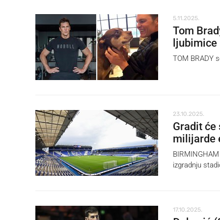
5.11.2025.
Tom Brady
ljubimice
TOM BRADY se 
23.10.2025.
Gradit će 
milijarde
BIRMINGHAM CI
izgradnju stad
17.10.2025.