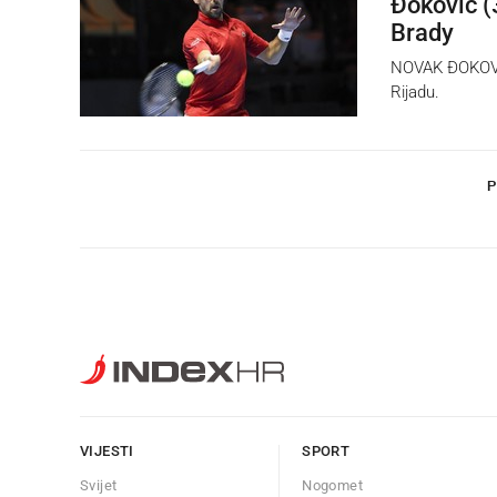
Đoković (
Brady
NOVAK ĐOKOVIĆ 
Rijadu.
P
VIJESTI
SPORT
Svijet
Nogomet