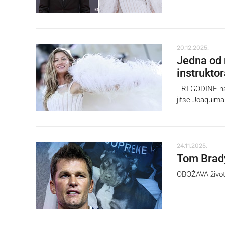
20.12.2025.
Jedna od n
instruktor
TRI GODINE nak
jitse Joaquima
24.11.2025.
Tom Brady
OBOŽAVA životi