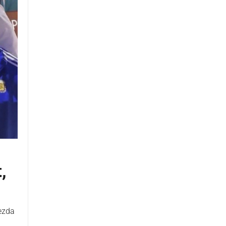
,
jezda