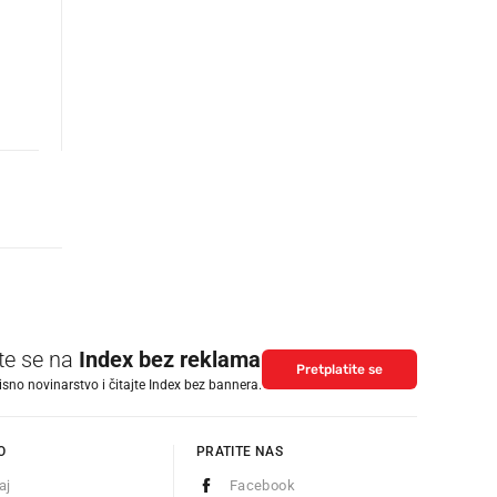
ite se na
Index bez reklama
Pretplatite se
isno novinarstvo i čitajte Index bez bannera.
O
PRATITE NAS
aj
Facebook