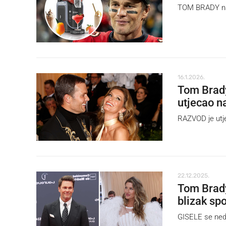
TOM BRADY na I
16.1.2026.
Tom Brady
utjecao n
RAZVOD je utje
22.12.2025.
Tom Brady
blizak spo
GISELE se neda