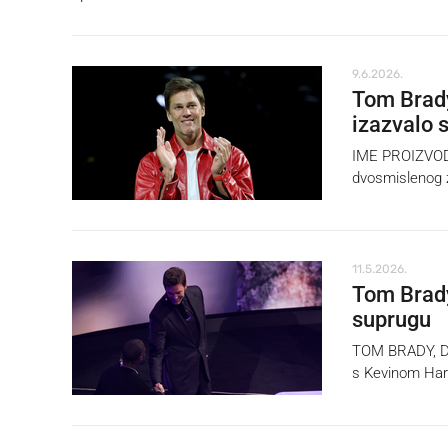
9.6.2026.
Tom Brady
izazvalo 
IME PROIZVODA
dvosmislenog 
11.5.2026.
Tom Brady
suprugu
TOM BRADY, Dwa
s Kevinom Ha