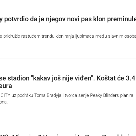
 potvrdio da je njegov novi pas klon preminul
pridružio rastućem trendu kloniranja ljubimaca među slavnim osob
se stadion "kakav još nije viđen". Koštat će 3.4
 eura
TY uz podršku Toma Bradyja i tvorca serije Peaky Blinders planira
iona.