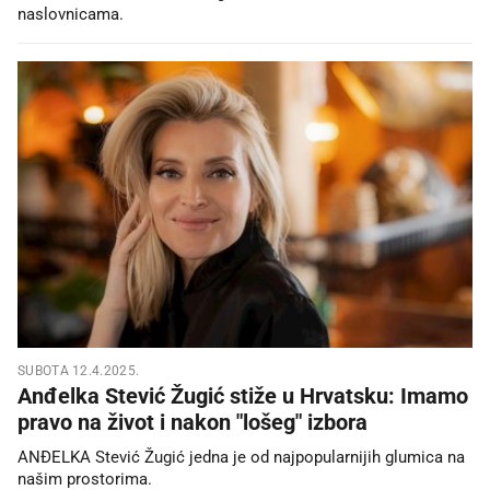
naslovnicama.
SUBOTA 12.4.2025.
Anđelka Stević Žugić stiže u Hrvatsku: Imamo
pravo na život i nakon "lošeg" izbora
ANĐELKA Stević Žugić jedna je od najpopularnijih glumica na
našim prostorima.