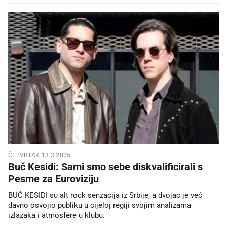
ČETVRTAK 13.3.2025.
Buč Kesidi: Sami smo sebe diskvalificirali s
Pesme za Euroviziju
BUČ KESIDI su alt rock senzacija iz Srbije, a dvojac je već
davno osvojio publiku u cijeloj regiji svojim analizama
izlazaka i atmosfere u klubu.