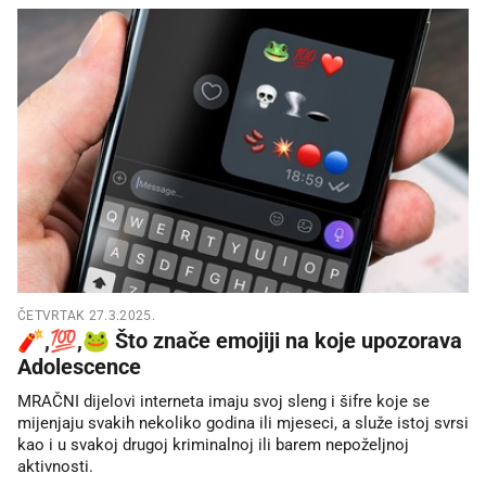
ČETVRTAK 27.3.2025.
🧨,💯,🐸 Što znače emojiji na koje upozorava
Adolescence
MRAČNI dijelovi interneta imaju svoj sleng i šifre koje se
mijenjaju svakih nekoliko godina ili mjeseci, a služe istoj svrsi
kao i u svakoj drugoj kriminalnoj ili barem nepoželjnoj
aktivnosti.