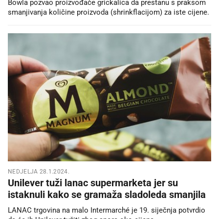
Bowla pozvao proizvođače grickalica da prestanu s praksom
smanjivanja količine proizvoda (shrinkflacijom) za iste cijene.
NEDJELJA 28.1.2024.
Unilever tuži lanac supermarketa jer su
istaknuli kako se gramaža sladoleda smanjila
LANAC trgovina na malo Intermarché je 19. siječnja potvrdio