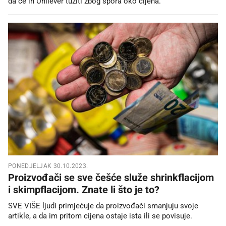
da će ih Unilever tužiti zbog spora oko cijena.
PONEDJELJAK 30.10.2023.
Proizvođači se sve češće služe shrinkflacijom
i skimpflacijom. Znate li što je to?
SVE VIŠE ljudi primjećuje da proizvođači smanjuju svoje
artikle, a da im pritom cijena ostaje ista ili se povisuje.