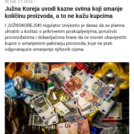
PETAK 3.5.2024.
Južna Koreja uvodi kazne svima koji smanje
količinu proizvoda, a to ne kažu kupcima
I JUŽNOKOREJSKI regulator izvijestio je danas da se planira
uhvatiti u koštac s prikrivenim poskupljenjima, poručivši
proizvođačima i dobavljačima hrane da će morati obavijestiti
kupce o smanjenom pakiranju proizvoda, koje ne prati
odgovarajuće smanjenje njihovih cijena.