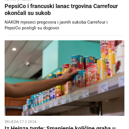
PepsiCo i francuski lanac trgovina Carrefour
okončali su sukob
NAKON mjeseci pregovora i javnih sukoba Carrefour i
PepsiCo postigli su dogovor.
SRIJEDA 27.3.2024.
Iz Heinza tvrde: Smanjenje količine graha u