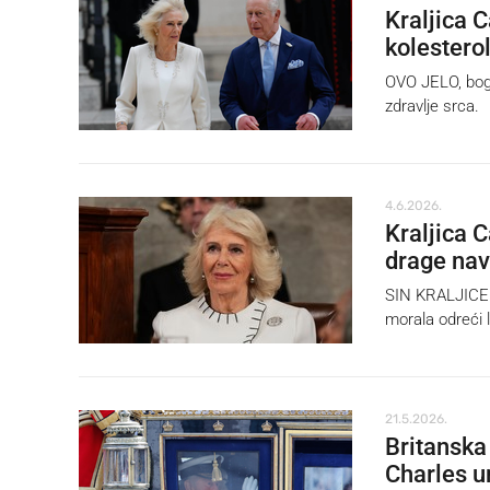
Kraljica C
kolesterol
OVO JELO, bog
zdravlje srca.
4.6.2026.
Kraljica 
drage nav
SIN KRALJICE C
morala odreći 
21.5.2026.
Britanska 
Charles u