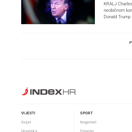
KRALJ Charles I
neobičnom kont
Donald Trump i
P
VIJESTI
SPORT
Svijet
Nogomet
Hrvatska
Dinamo