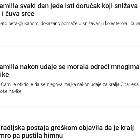
amilla svaki dan jede isti doručak koji snižava
 i čuva srce
ato beta-glukanom, dokazano pomaže u snižavanju kolesterola i čuv
Camilla nakon udaje se morala odreći mnogima
ike
amille otkrio je da se njegova majka nakon udaje za kralja Charlesa
loše navike.
radijska postaja greškom objavila da je kralj
mro pa pustila himnu