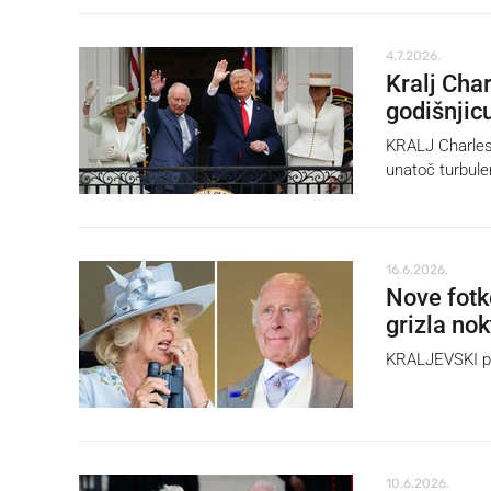
4.7.2026.
Kralj Cha
godišnjic
KRALJ Charles 
unatoč turbulen
16.6.2026.
Nove fotk
grizla nok
KRALJEVSKI par
10.6.2026.