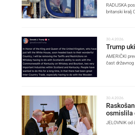
RADIJSKA posta
britanski kralj
30.4.2026.
Trump ukid
AMERIČKI preds
čast državnog 
30.4.2026.
Raskošan j
osmislila
JELOVNIK od če