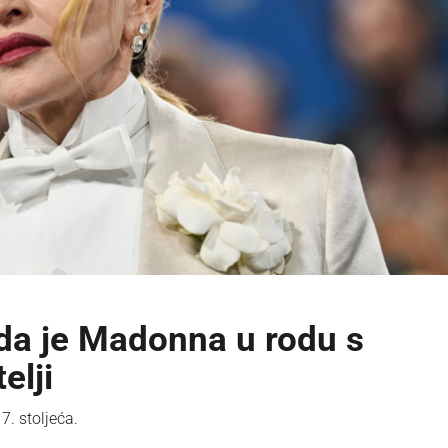
i da je Madonna u rodu s
elji
. stoljeća.