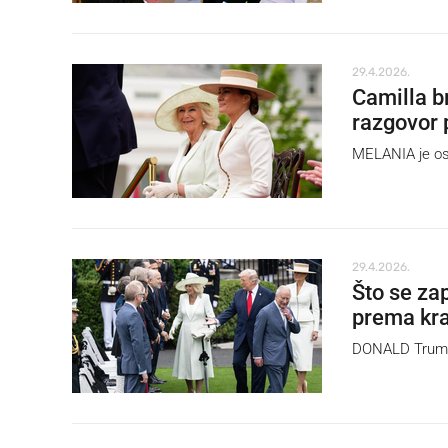
29.4.2026.
Camilla b
razgovor 
MELANIA je ost
29.4.2026.
Što se za
prema kral
DONALD Trump k