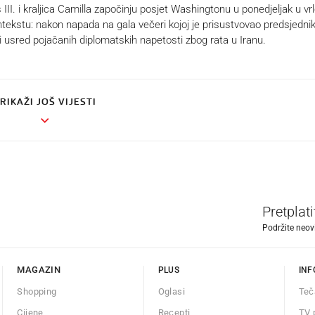
II. i kraljica Camilla započinju posjet Washingtonu u ponedjeljak u vr
ekstu: nakon napada na gala večeri kojoj je prisustvovao predsjedni
 usred pojačanih diplomatskih napetosti zbog rata u Iranu.
RIKAŽI JOŠ VIJESTI
Pretplat
Podržite neov
MAGAZIN
PLUS
INF
Shopping
Oglasi
Teč
Cijene
Recepti
TV 