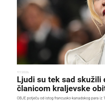
17.7.2026.
Ljudi su tek sad skužil
članicom kraljevske obit
OBJE potječu od istog francusko-kanadskog para iz 17