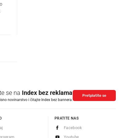
lo
k
ite se na
Index bez reklama
Pretplatite se
isno novinarstvo i čitajte Index bez bannera.
O
PRATITE NAS
aj
Facebook
program
Youtube