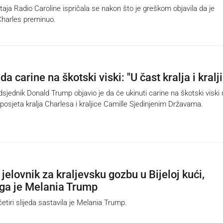
ja Radio Caroline ispričala se nakon što je greškom objavila da je
 Charles preminuo.
a carine na škotski viski: "U čast kralja i kralj
jednik Donald Trump objavio je da će ukinuti carine na škotski viski 
posjeta kralja Charlesa i kraljice Camille Sjedinjenim Državama.
elovnik za kraljevsku gozbu u Bijeloj kući,
 ga je Melania Trump
tiri slijeda sastavila je Melania Trump.