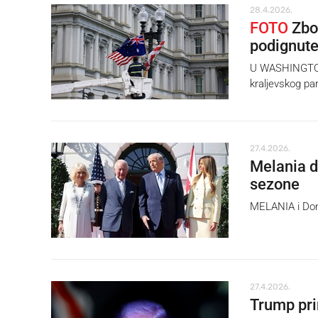
28.4.2026.
FOTO
Zbog
podignute
U WASHINGTONU
kraljevskog par
27.4.2026.
Melania d
sezone
MELANIA i Donal
27.4.2026.
Trump pri