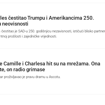
rles čestitao Trumpu i Amerikancima 250.
u neovisnosti
čestitao je SAD-u 250. godišnjicu nezavisnosti, ističući blisko partne
tnoj prošlosti i zajedničke vrijednosti.
e Camille i Charlesa hit su na mrežama. Ona
te, on radio grimase
 proživljavao je pravu dramu u Ascotu.