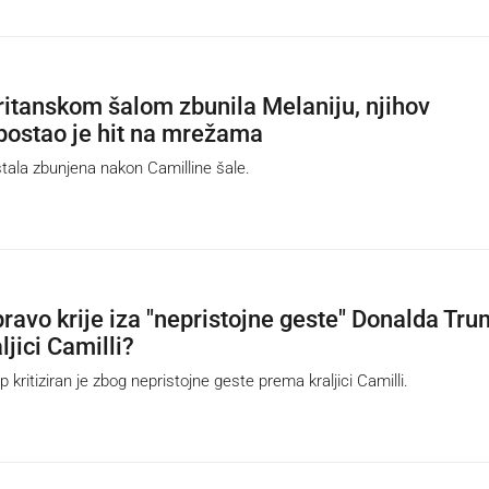
ritanskom šalom zbunila Melaniju, njihov
postao je hit na mrežama
ala zbunjena nakon Camilline šale.
pravo krije iza "nepristojne geste" Donalda Tr
jici Camilli?
ritiziran je zbog nepristojne geste prema kraljici Camilli.