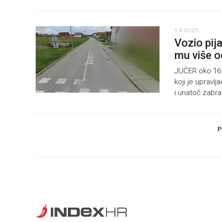
1.4.2025.
Vozio pija
mu više o
JUČER oko 16 s
koji je uprav
i unatoč zabra
P