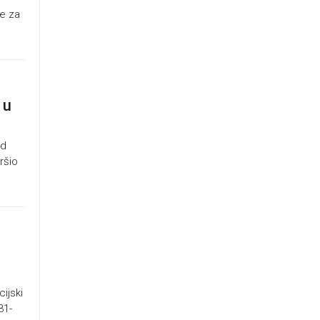
te za
 u
od
ršio
ijski
31-