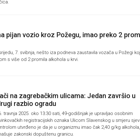
čica.
a pijan vozio kroz Požegu, imao preko 2 prom
srijedu, 7. svibnja, nešto iza podneva zaustavila vozača u Požegi koj
lom s više od 2 promila alkohola u krvi.
zači na zagrebačkim ulicama: Jedan završio u
drugi razbio ogradu
 travnja 2025. oko 13:30 sati, 49-godišnjak je upravljao osobnim
inkovačkih registracijskih oznaka Ulicom Slavenskog u smjeru sjev
ntrolom utvrđeno je da je u organizmu imao čak 2,40 g/kg alkohola,
ašuje zakonski dopuštenu granicu.