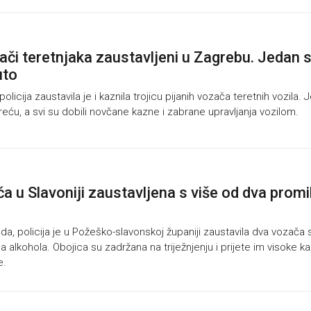
zači teretnjaka zaustavljeni u Zagrebu. Jedan 
uto
icija zaustavila je i kaznila trojicu pijanih vozača teretnih vozila. 
esreću, a svi su dobili novčane kazne i zabrane upravljanja vozilom.
a u Slavoniji zaustavljena s više od dva promi
a, policija je u Požeško-slavonskoj županiji zaustavila dva vozača 
a alkohola. Obojica su zadržana na triježnjenju i prijete im visoke ka
e.