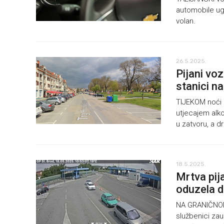
automobile ugr
volan.
26.5.2025.
Pijani voz
stanici n
TIJEKOM noći 2
utjecajem alko
u zatvoru, a dr
18.5.2025.
Mrtva pija
oduzela 
NA GRANIČNOM p
službenici zau