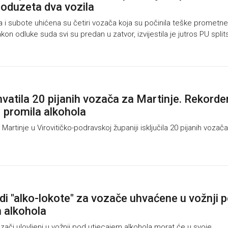
 oduzeta dva vozila
 i subote uhićena su četiri vozača koja su počinila teške prometne
kon odluke suda svi su predan u zatvor, izvijestila je jutros PU split
uhvatila 20 pijanih vozača za Martinje. Rekorde
 promila alkohola
Martinje u Virovitičko-podravskoj županiji isključila 20 pijanih vozača
vodi "alko-lokote" za vozače uhvaćene u vožnji 
 alkohola
ači ulovljeni u vožnji pod utjecajem alkohola morat će u svoje