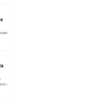
se
Jedan
la
s
zne i