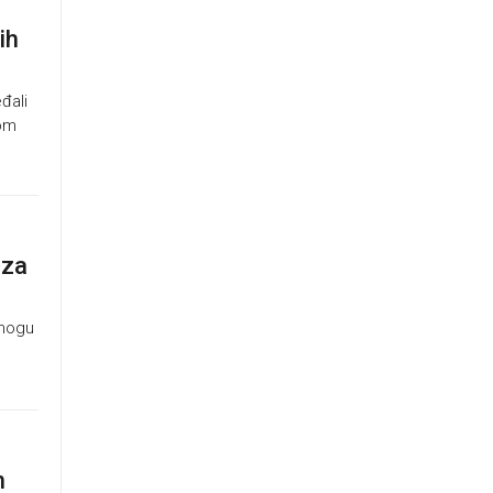
ih
đali
nom
 za
 mogu
h