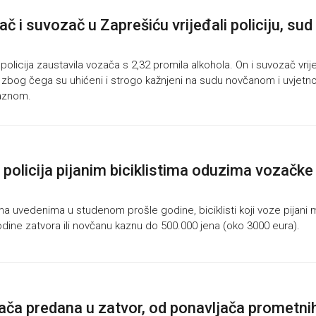
ač i suvozač u Zaprešiću vrijeđali policiju, sud 
olicija zaustavila vozača s 2,32 promila alkohola. On i suvozač vrije
, zbog čega su uhićeni i strogo kažnjeni na sudu novčanom i uvjet
aznom.
policija pijanim biciklistima oduzima vozačke
a uvedenima u studenom prošle godine, biciklisti koji voze pijani
godine zatvora ili novčanu kaznu do 500.000 jena (oko 3000 eura).
zača predana u zatvor, od ponavljača prometni