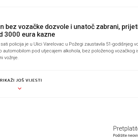
n bez vozačke dozvole i unatoč zabrani, prijet
d 3000 eura kazne
ati policija je u Ulici Varelovac u Požegi zaustavila 51-godišnjeg 
ljao automobilom pod utjecajem alkohola, bez položenog vozačkog i
ni vožnje.
RIKAŽI JOŠ VIJESTI
Pretplati
Podržite neovi