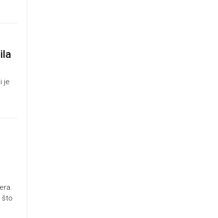
ila
i je
era.
 što