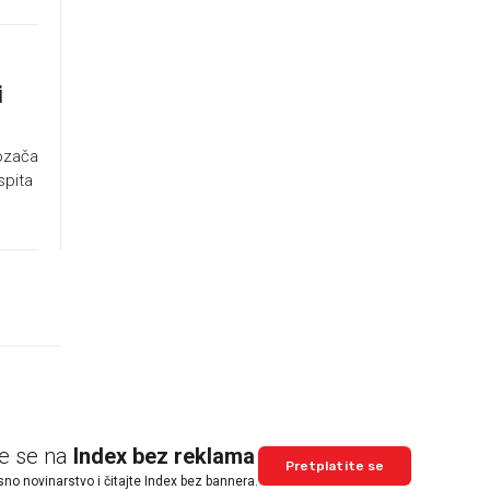
i
vozača
spita
te se na
Index bez reklama
Pretplatite se
sno novinarstvo i čitajte Index bez bannera.