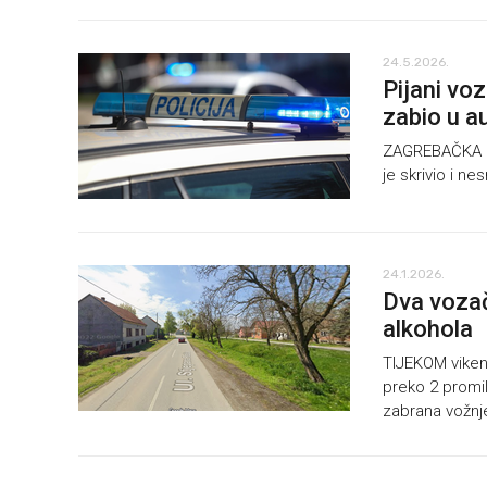
24.5.2026.
Pijani vo
zabio u a
ZAGREBAČKA pol
je skrivio i n
24.1.2026.
Dva vozač
alkohola
TIJEKOM vikend
preko 2 promil
zabrana vožnj