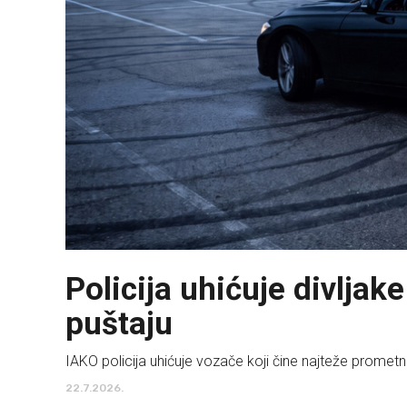
Policija uhićuje divljak
puštaju
IAKO policija uhićuje vozače koji čine najteže prometne
22.7.2026.