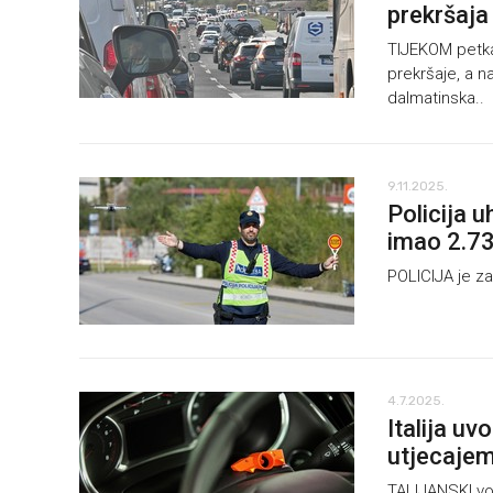
prekršaja
TIJEKOM petka
prekršaje, a na
dalmatinska..
9.11.2025.
Policija 
imao 2.73
POLICIJA je za 
4.7.2025.
Italija u
utjecajem
TALIJANSKI voz