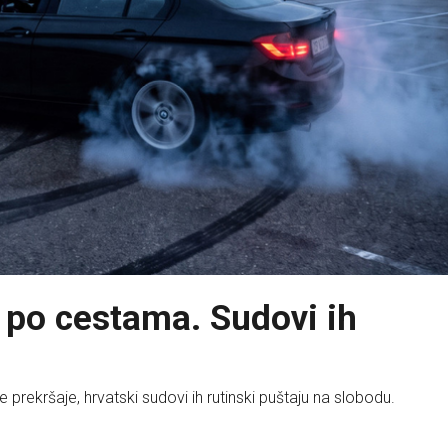
e po cestama. Sudovi ih
 prekršaje, hrvatski sudovi ih rutinski puštaju na slobodu.