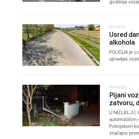
godišnja voza
8.5.2025.
Usred dan
alkohola
POLICIJA je u 
upravljao vozi
10.4.2025.
Pijani vo
zatvoru, 
U NEDJELJU, 6.
automobilom v
Policijskom ko
značajno prem