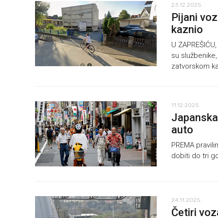
23.12.2025.
Pijani voz
kaznio
U ZAPREŠIĆU, p
su službenike
zatvorskom k
11.12.2025.
Japanska 
auto
PREMA pravilim
dobiti do tri 
24.11.2025.
Četiri vo