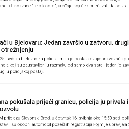
aditi takozvane "alko-lokote", uređaje koji će sprječavati da se vra
ači u Bjelovaru: Jedan završio u zatvoru, drugi
a otrežnjenju
5. svibnja bjelovarska policija imala je posla s dvojicom vozača p
hola koji su zaustavljeni u razmaku od samo dva sata - jedan je zav
ugi u policijskoj postaji.
na pokušala prijeći granicu, policija ju privela i
dozvolu
rijelazu Slavonski Brod, u četvrtak 16. svibnja oko 15:50 sati, polic
stavili su osobni automobil požeških registracija kojim je upravljala 