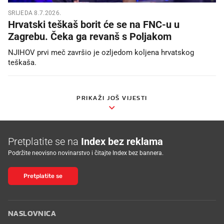
SRIJEDA 8.7.2026.
Hrvatski teškaš borit će se na FNC-u u
Zagrebu. Čeka ga revanš s Poljakom
NJIHOV prvi meč završio je ozljedom koljena hrvatskog
teškaša.
PRIKAŽI JOŠ VIJESTI
Pretplatite se na
Index bez reklama
Podržite neovisno novinarstvo i čitajte Index bez bannera.
Pretplatite se
NASLOVNICA