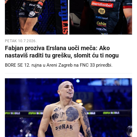
PETAK 10.7.2026.
Fabjan proziva Erslana uoči meča: Ako
nastaviš raditi tu grešku, slomit ću ti nogu
BORE SE 12. rujna u Areni Zagreb na FNC 33 priredbi.