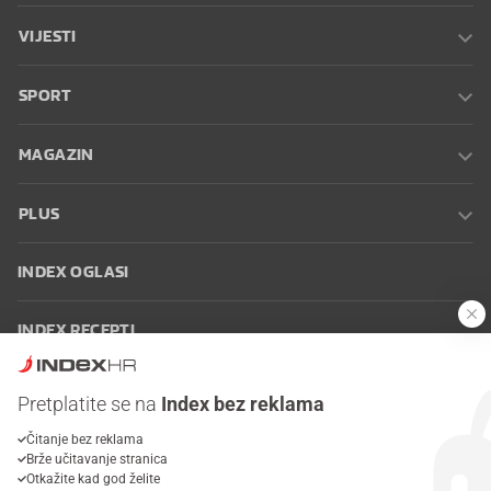
VIJESTI
SPORT
MAGAZIN
PLUS
INDEX OGLASI
INDEX RECEPTI
INFO
Pretplatite se na
Index bez reklama
Čitanje bez reklama
Oglašavanje
Zaposli se na Indexu
Kontakt
Impressum
Uvjeti
Brže učitavanje stranica
korištenja
Postavke kolačića
Otkažite kad god želite