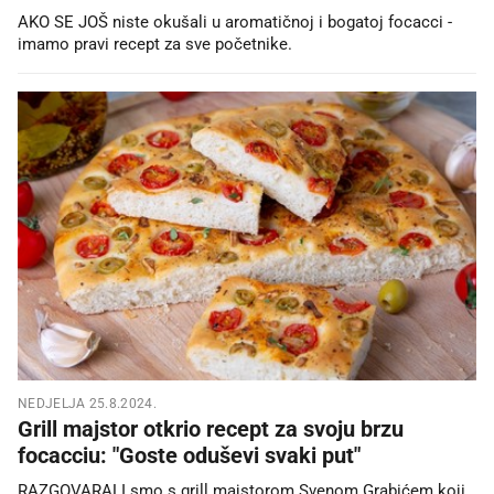
AKO SE JOŠ niste okušali u aromatičnoj i bogatoj focacci -
imamo pravi recept za sve početnike.
NEDJELJA 25.8.2024.
Grill majstor otkrio recept za svoju brzu
focacciu: "Goste oduševi svaki put"
RAZGOVARALI smo s grill majstorom Svenom Grabićem koji