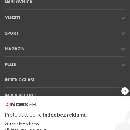
NASLOVNICA
VIJESTI
SPORT
MAGAZIN
PLUS
INDEX OGLASI
INDEX RECEPTI
INFO
Pretplatite se na
Index bez reklama
Čitanje bez reklama
Oglašavanje
Zaposli se na Indexu
Kontakt
Impressum
Uvjeti
Brže učitavanje stranica