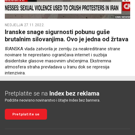
NEDJELJA 27.11.2022.
Iranske snage sigurnosti pobunu guše
brutalnim silovanjima. Ovo je jedna od žrtava
IRANSKA vlada zatvorila je zemlju za neakreditirane strane
novinare te neprestano ograničava internet i suzbija
disidentske glasove masovnim uhićenjima. Ekstremna
atmosfera straha prevladava u Iranu dok se represija
intenzivira.
Pretplatite se na
Index bez reklama
Podržite neovisno novinarstvo i čitajte Index bez bannera.
Pretplatite se