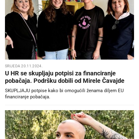
SRIJEDA 20.11.2024.
U HR se skupljaju potpisi za financiranje
pobačaja. Podršku dobili od Mirele Čavajde
SKUPLJAJU potpise kako bi omogućili ženama diljem EU
financiranje pobačaja.