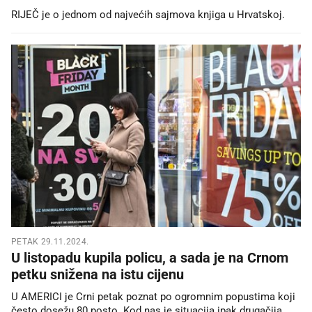
RIJEČ je o jednom od najvećih sajmova knjiga u Hrvatskoj.
PETAK 29.11.2024.
U listopadu kupila policu, a sada je na Crnom
petku snižena na istu cijenu
U AMERICI je Crni petak poznat po ogromnim popustima koji
često dosežu 80 posto. Kod nas je situacija ipak drugačija.