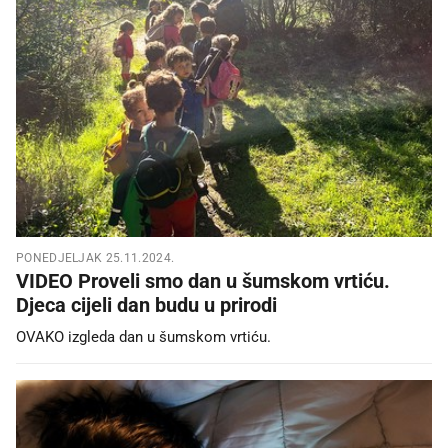
PONEDJELJAK 25.11.2024.
VIDEO Proveli smo dan u šumskom vrtiću.
Djeca cijeli dan budu u prirodi
OVAKO izgleda dan u šumskom vrtiću.