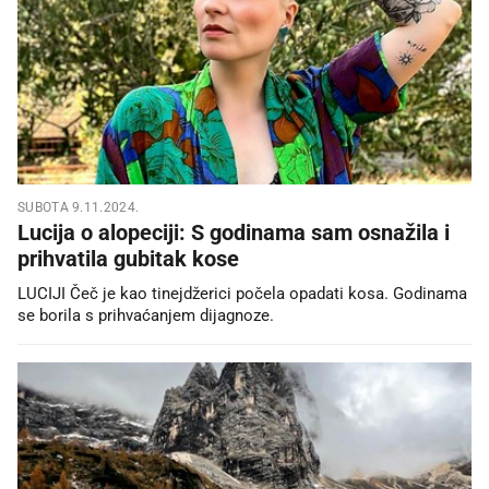
SUBOTA 9.11.2024.
Lucija o alopeciji: S godinama sam osnažila i
prihvatila gubitak kose
LUCIJI Čeč je kao tinejdžerici počela opadati kosa. Godinama
se borila s prihvaćanjem dijagnoze.