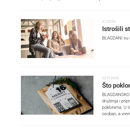
2.1.2026.
Istrošili
BLAGDANI su iz
22.11.2025.
Što poklo
BLAGDANSKO ra
druženja i prip
poklonima. U t
osoban, a vre