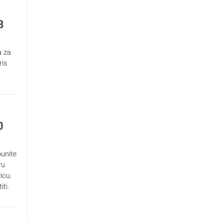
8
a za
ris
0
punite
ru
icu.
ti.