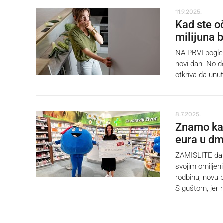
11.9.2025.
Kad ste o
milijuna b
NA PRVI pogled
novi dan. No do
otkriva da unutr
8.7.2025.
Znamo kak
eura u dm
ZAMISLITE da u
svojim omiljen
rodbinu, novu b
S guštom, jer 