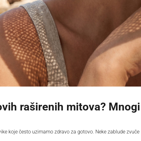
 ovih raširenih mitova? Mnogi
 navike koje često uzimamo zdravo za gotovo. Neke zablude zvuče