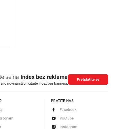
ite se na
Index bez reklama
Pretplatite se
isno novinarstvo i čitajte Index bez bannera.
O
PRATITE NAS
aj
Facebook
program
Youtube
o
Instagram