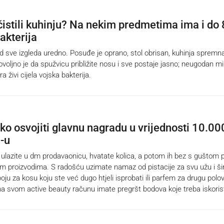
čistili kuhinju? Na nekim predmetima ima i do 
akterija
 sve izgleda uredno. Posuđe je oprano, stol obrisan, kuhinja spremn
voljno je da spužvicu približite nosu i sve postaje jasno; neugodan mi
a živi cijela vojska bakterija.
o osvojiti glavnu nagradu u vrijednosti 10.00
-u
lazite u dm prodavaonicu, hvatate kolica, a potom ih bez s guštom 
im proizvodima. S radošću uzimate namaz od pistacije za svu užu i ši
oju za kosu koju ste već dugo htjeli isprobati ili parfem za drugu polov
na svom active beauty računu imate pregršt bodova koje treba iskoristi