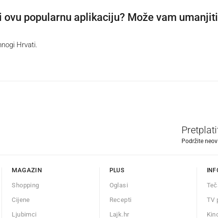
 li ovu popularnu aplikaciju? Može vam umanjiti
nogi Hrvati.
Pretplat
Podržite neov
MAGAZIN
PLUS
INF
Shopping
Oglasi
Teč
Cijene
Recepti
TV 
Ljubimci
Lajk.hr
Kin