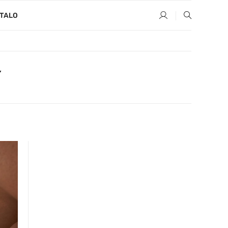
TALO
Y