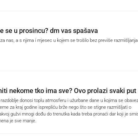
 ste se u prosincu? dm vas spašava
a nas, a s njima i mjesec u kojem se trošilo bez previše razmišljanja
niti nekome tko ima sve? Ovo prolazi svaki put
zdoblje donosi toplu atmosferu i užurbane dane u kojima se obavez
reme za kraj godine isprepliću brže nego što se stigne razmišljati o
akvoj gužvi mnogi dođu do trenutka kada treba pronaći dar koji je smis
mena je sve manje.