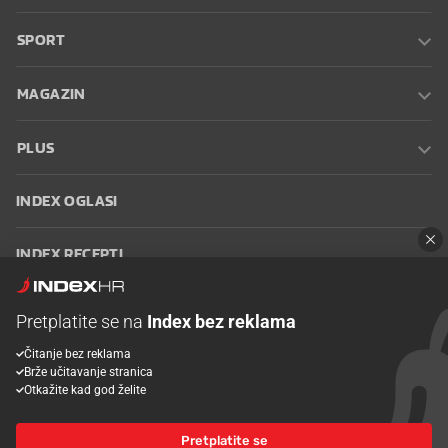
SPORT
MAGAZIN
PLUS
INDEX OGLASI
INDEX RECEPTI
INFO
Pretplatite se na
Index bez reklama
Čitanje bez reklama
Oglašavanje
Zaposli se na Indexu
Kontakt
Impressum
Uvjeti
Brže učitavanje stranica
korištenja
Postavke kolačića
Otkažite kad god želite
Pretplatite se