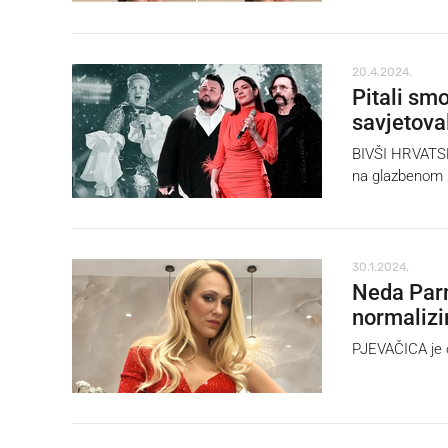
20.4.2024.
Pitali sm
savjetova
BIVŠI HRVATSK
na glazbenom 
30.1.2024.
Neda Parm
normalizi
PJEVAČICA je ob