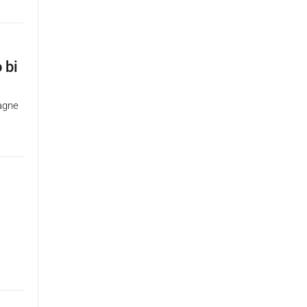
 bi
agne