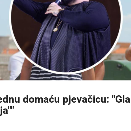
 jednu domaću pjevačicu: "Gl
ja""