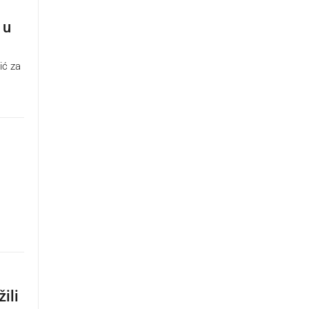
 u
ić za
ili