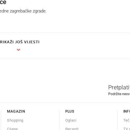
ace
jedne zagrebačke zgrade.
RIKAŽI JOŠ VIJESTI
Pretplat
Podržite neov
MAGAZIN
PLUS
INF
Shopping
Oglasi
Teč
Cijene
Recepti
TV 