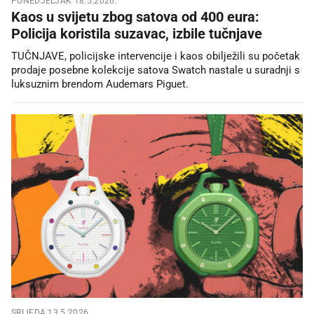
PONEDJELJAK 18.5.2026.
Kaos u svijetu zbog satova od 400 eura:
Policija koristila suzavac, izbile tučnjave
TUČNJAVE, policijske intervencije i kaos obilježili su početak
prodaje posebne kolekcije satova Swatch nastale u suradnji s
luksuznim brendom Audemars Piguet.
SRIJEDA 13.5.2026.