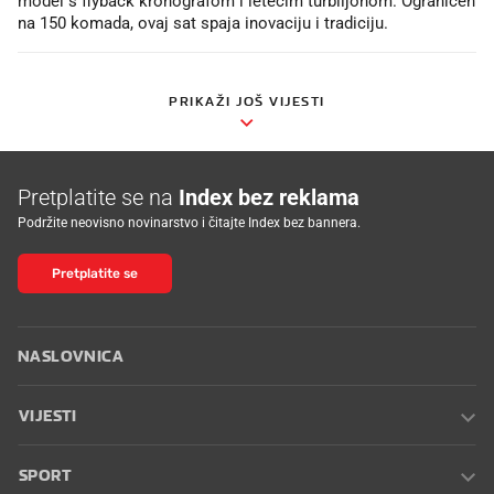
model s flyback kronografom i letećim turbiljonom. Ograničen
na 150 komada, ovaj sat spaja inovaciju i tradiciju.
PRIKAŽI JOŠ VIJESTI
Pretplatite se na
Index bez reklama
Podržite neovisno novinarstvo i čitajte Index bez bannera.
Pretplatite se
NASLOVNICA
VIJESTI
SPORT