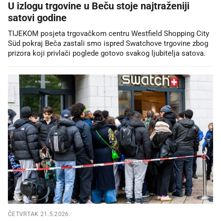
U izlogu trgovine u Beču stoje najtraženiji
satovi godine
TIJEKOM posjeta trgovačkom centru Westfield Shopping City
Süd pokraj Beča zastali smo ispred Swatchove trgovine zbog
prizora koji privlači poglede gotovo svakog ljubitelja satova.
ČETVRTAK 21.5.2026.