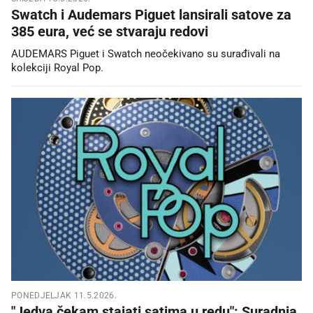
Swatch i Audemars Piguet lansirali satove za
385 eura, već se stvaraju redovi
AUDEMARS Piguet i Swatch neočekivano su surađivali na
kolekciji Royal Pop.
PONEDJELJAK 11.5.2026.
"Jedva čekam stajati satima u redu": Suradnja