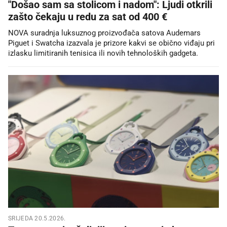
"Došao sam sa stolicom i nadom": Ljudi otkrili
zašto čekaju u redu za sat od 400 €
NOVA suradnja luksuznog proizvođača satova Audemars
Piguet i Swatcha izazvala je prizore kakvi se obično viđaju pri
izlasku limitiranih tenisica ili novih tehnoloških gadgeta.
SRIJEDA 20.5.2026.