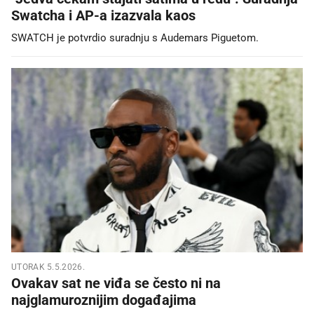
Swatcha i AP-a izazvala kaos
SWATCH je potvrdio suradnju s Audemars Piguetom.
UTORAK 5.5.2026.
Ovakav sat ne viđa se često ni na
najglamuroznijim događajima