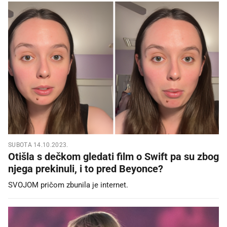
SUBOTA 14.10.2023.
Otišla s dečkom gledati film o Swift pa su zbog
njega prekinuli, i to pred Beyonce?
SVOJOM pričom zbunila je internet.