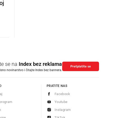
oj
ite se na
Index bez reklama
Pretplatite se
isno novinarstvo i čitajte Index bez bannera.
O
PRATITE NAS
aj
Facebook
program
Youtube
o
Instagram
jeme
TikTok