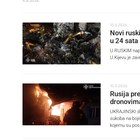
4.8.2026.
15.5.2026.
Novi ruski
u 24 sata
U RUSKIM napad
U Kijevu je za
10.5.2026.
Rusija pre
dronovima,
UKRAJINSKI duž
sukoba na boji
kojemu su pos