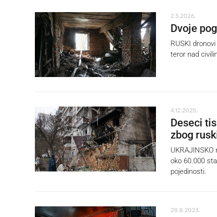
2.5.2026.
Dvoje pog
RUSKI dronovi 
teror nad civil
4.12.2025.
Deseci tis
zbog rusk
UKRAJINSKO min
oko 60.000 stan
pojedinosti.
28.8.2023.