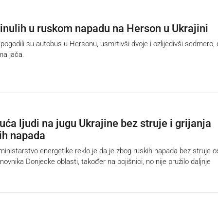
inulih u ruskom napadu na Herson u Ukrajini
pogodili su autobus u Hersonu, usmrtivši dvoje i ozlijedivši sedmero,
ima jača.
uća ljudi na jugu Ukrajine bez struje i grijanja
ih napada
istarstvo energetike reklo je da je zbog ruskih napada bez struje o
ovnika Donjecke oblasti, također na bojišnici, no nije pružilo daljnje