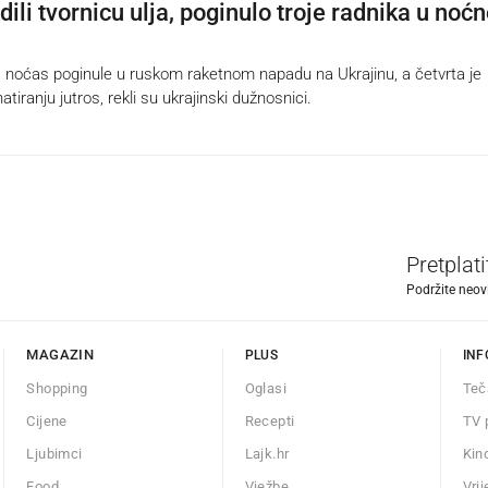
ili tvornicu ulja, poginulo troje radnika u noćn
noćas poginule u ruskom raketnom napadu na Ukrajinu, a četvrta je
atiranju jutros, rekli su ukrajinski dužnosnici.
Pretplat
Podržite neov
MAGAZIN
PLUS
INF
Shopping
Oglasi
Teč
Cijene
Recepti
TV 
Ljubimci
Lajk.hr
Kin
Food
Vježbe
Vri