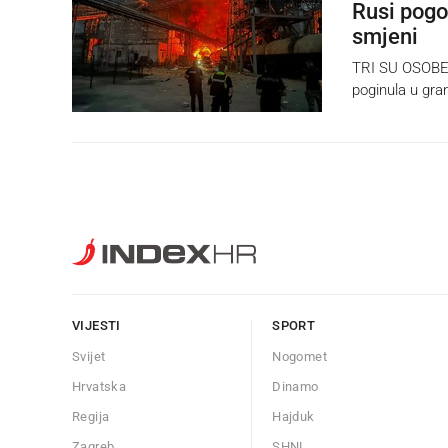
Rusi pogod
smjeni
TRI SU OSOBE 
poginula u gran
VIJESTI
SPORT
Svijet
Nogomet
Hrvatska
Dinamo
Regija
Hajduk
Zagreb
SHNL