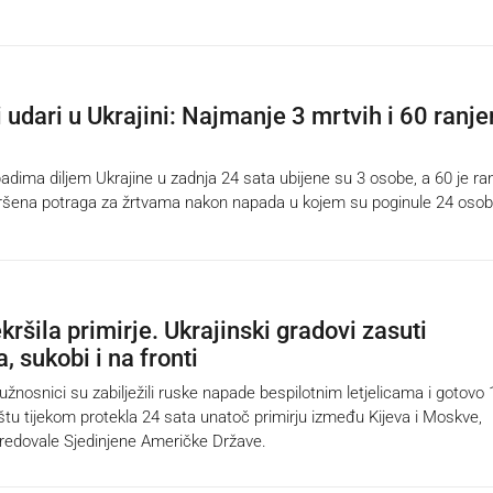
 udari u Ukrajini: Najmanje 3 mrtvih i 60 ranje
ima diljem Ukrajine u zadnja 24 sata ubijene su 3 osobe, a 60 je ra
vršena potraga za žrtvama nakon napada u kojem su poginule 24 osob
kršila primirje. Ukrajinski gradovi zasuti
 sukobi i na fronti
nosnici su zabilježili ruske napade bespilotnim letjelicama i gotovo
štu tijekom protekla 24 sata unatoč primirju između Kijeva i Moskve,
redovale Sjedinjene Američke Države.