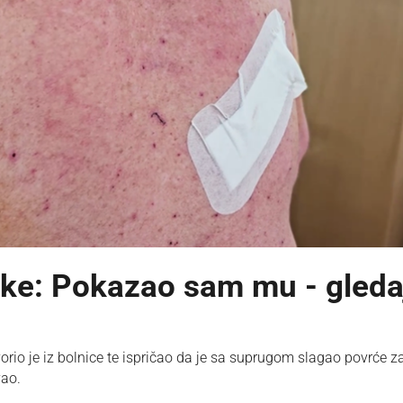
mke: Pokazao sam mu - gleda
io je iz bolnice te ispričao da je sa suprugom slagao povrće z
vao.