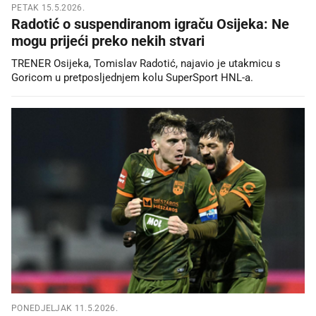
PETAK 15.5.2026.
Radotić o suspendiranom igraču Osijeka: Ne
mogu prijeći preko nekih stvari
TRENER Osijeka, Tomislav Radotić, najavio je utakmicu s
Goricom u pretposljednjem kolu SuperSport HNL-a.
PONEDJELJAK 11.5.2026.