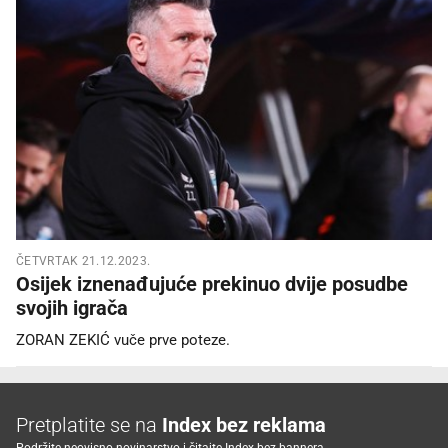
ČETVRTAK 21.12.2023.
Osijek iznenađujuće prekinuo dvije posudbe
svojih igrača
ZORAN ZEKIĆ vuče prve poteze.
Pretplatite se na
Index bez reklama
Podržite neovisno novinarstvo i čitajte Index bez bannera.