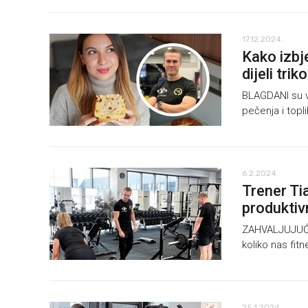
17.12.2024.
Kako izbj
dijeli tri
BLAGDANI su vr
pečenja i topl
6.2.2024.
Trener Tia
produktiv
ZAHVALJUJUĆI d
koliko nas fitn
25.1.2024.