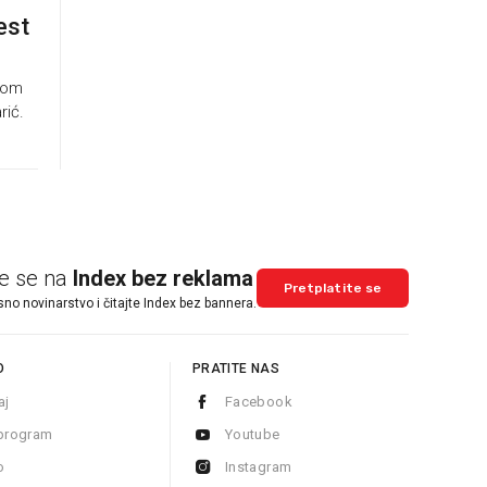
est
skom
rić.
te se na
Index bez reklama
Pretplatite se
sno novinarstvo i čitajte Index bez bannera.
O
PRATITE NAS
aj
Facebook
program
Youtube
o
Instagram