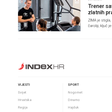
Trener sav
zlatnih pr
ZIMA je stigla
čaroliji, ključ
VIJESTI
SPORT
Svijet
Nogomet
Hrvatska
Dinamo
Regija
Hajduk