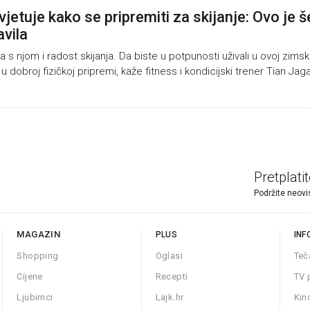
jetuje kako se pripremiti za skijanje: Ovo je š
avila
, a s njom i radost skijanja. Da biste u potpunosti uživali u ovoj zim
 je u dobroj fizičkoj pripremi, kaže fitness i kondicijski trener Tian Jaga
Pretplati
Podržite neovi
MAGAZIN
PLUS
INF
Shopping
Oglasi
Teč
Cijene
Recepti
TV 
Ljubimci
Lajk.hr
Kin