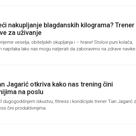
eći nakupljanje blagdanskih kilograma? Trener
kove za uživanje
ijeme veselja, obiteljskih okupljanja i – hrane! Stolovi puni kolača,
ih napitaka lako nas mogu natjerati da zaboravimo na zdrave navike
n Jagarić otkriva kako nas trening čini
nijima na poslu
ugogodišnjem iskustvu, fitness i kondicijski trener Tian Jagarić 
ess čini produktivnijima.