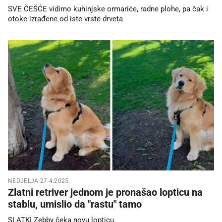
SVE ČEŠĆE vidimo kuhinjske ormariće, radne plohe, pa čak i
otoke izrađene od iste vrste drveta
NEDJELJA 27.4.2025.
Zlatni retriver jednom je pronašao lopticu na
stablu, umislio da "rastu" tamo
SLATKI Zebby čeka novu lopticu.