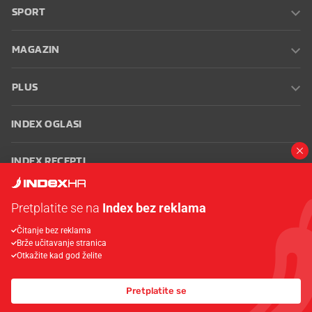
SPORT
MAGAZIN
PLUS
INDEX OGLASI
INDEX RECEPTI
INFO
Pretplatite se na
Index bez reklama
Čitanje bez reklama
Oglašavanje
Zaposli se na Indexu
Kontakt
Impressum
Uvjeti
Brže učitavanje stranica
korištenja
Postavke kolačića
Otkažite kad god želite
Pretplatite se
© 2026 Index