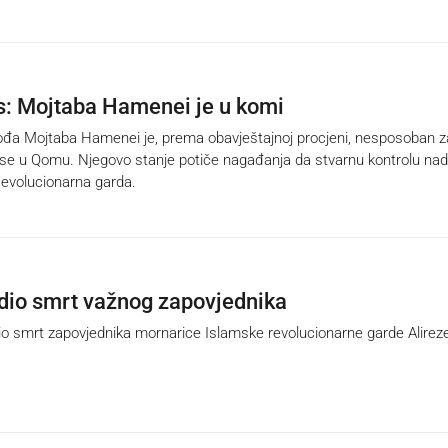
: Mojtaba Hamenei je u komi
ođa Mojtaba Hamenei je, prema obavještajnoj procjeni, nesposoban z
či se u Qomu. Njegovo stanje potiče nagađanja da stvarnu kontrolu nad
evolucionarna garda.
rdio smrt važnog zapovjednika
io smrt zapovjednika mornarice Islamske revolucionarne garde Alirez