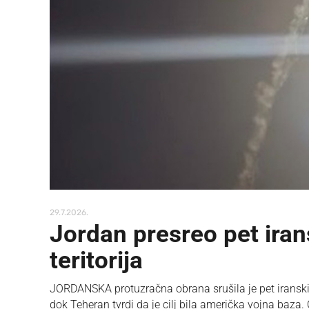
29.7.2026.
Jordan presreo pet iran
teritorija
JORDANSKA protuzračna obrana srušila je pet iranskih p
dok Teheran tvrdi da je cilj bila američka vojna baza.