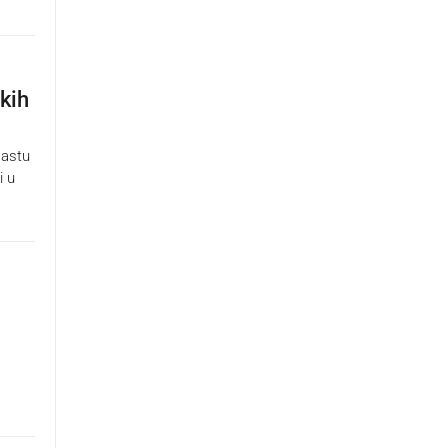
kih
Rastu
i u