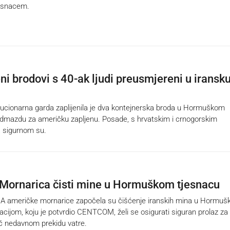
esnacem.
ni brodovi s 40-ak ljudi preusmjereni u iransk
cionarna garda zaplijenila je dva kontejnerska broda u Hormuškom
dmazdu za američku zapljenu. Posade, s hrvatskim i crnogorskim
 sigurnom su.
Mornarica čisti mine u Hormuškom tjesnacu
američke mornarice započela su čišćenje iranskih mina u Hormu
acijom, koju je potvrdio CENTCOM, želi se osigurati siguran prolaz za
č nedavnom prekidu vatre.