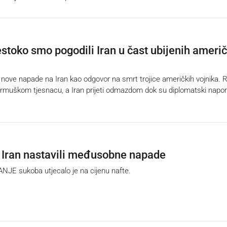
stoko smo pogodili Iran u čast ubijenih američ
ove napade na Iran kao odgovor na smrt trojice američkih vojnika. 
rmuškom tjesnacu, a Iran prijeti odmazdom dok su diplomatski napor
 Iran nastavili međusobne napade
E sukoba utjecalo je na cijenu nafte.