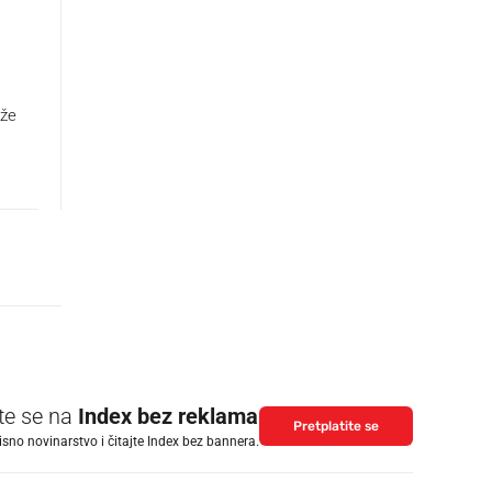
iže
ite se na
Index bez reklama
Pretplatite se
isno novinarstvo i čitajte Index bez bannera.