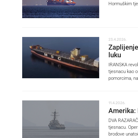
Hormuškim tj
23.4.2026.
Zaplijenje
luku
IRANSKA revolu
tjesnacu kao o
pomorcima, na
11.4.2026.
Amerika: 
DVA RAZARAČA 
tjesnacu. Oper
brodove unato