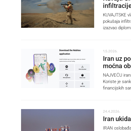
infiltracij
KUVAJTSKE vlas
pokušaja infiltr
izazvao diplom
1.5.2026.
Iran uz po
moćna obi
NAJVEĆU iransk
Koriste je sank
financijskih sa
24.4.2026.
Iran ukid
IRAN oslobađa R