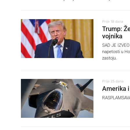
Prije 18 dana
Trump: Že
vojnika
SAD JE IZVEO n
napetosti u Ho
zastoju.
Prije 25 dana
Amerika i
RASPLAMSAVANJ