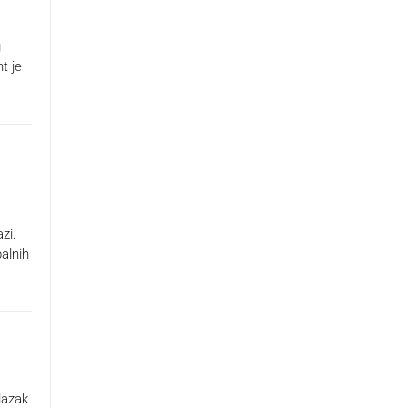
g
nt je
zi.
balnih
lazak