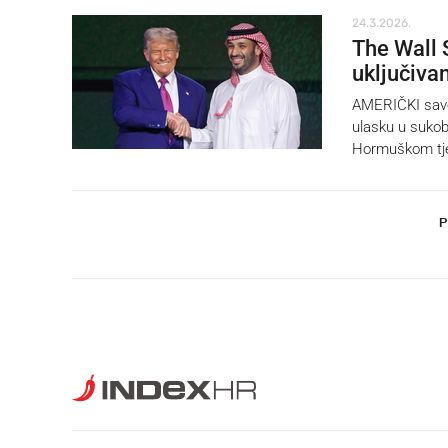
24.3.2026.
The Wall 
uključivan
AMERIČKI savez
ulasku u sukob 
Hormuškom tj
P