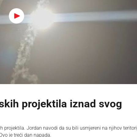
skih projektila iznad svog
rojektila. Jordan navodi da su bili usmjereni na njihov teritori
 Ovo je treći dan napada.