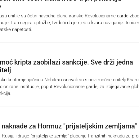
e
ti uhitile su četiri navodna člana iranske Revolucionarne garde zbo
acije. Iran negira optužbe, tvrdeći da je riječ o kvaru navigacije. Incide
atske napetosti.
moć kripta zaobilazi sankcije. Sve drži jedna
telj
u kriptomjenjačnicu Nobitex osnovali su sinovi moćne obitelji Kharra
cionirane institucije, poput Revolucionarne garde, za izbjegavanje glo
nkcija.
a naknade za Hormuz "prijateljskim zemljama"
usiju i druge "prijateljske zemlje" plaćanja tranzitnih naknada za pro