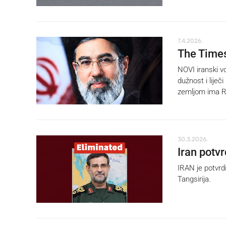
7.4.2026.
The Times
NOVI iranski v
dužnost i lije
zemljom ima R
30.3.2026.
Iran potv
IRAN je potvrd
Tangsirija.