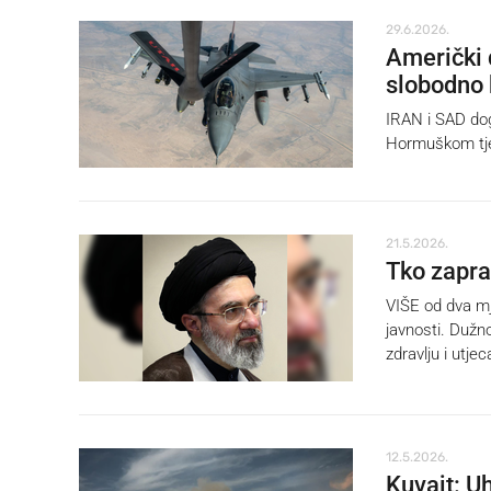
29.6.2026.
Američki d
slobodno 
IRAN i SAD dog
Hormuškom tje
21.5.2026.
Tko zapra
VIŠE od dva mj
javnosti. Dužno
zdravlju i utjec
12.5.2026.
Kuvajt: Uh