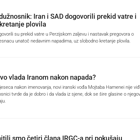
užnosnik: Iran i SAD dogovorili prekid vatre i
kretanje plovila
ovorili su prekid vatre u Perzijskom zaljevu i nastavak pregovora o
snacu unatoč nedavnim napadima, uz slobodno kretanje plovila.
vo vlada Iranom nakon napada?
eseca nakon imenovanja, novi iranski vođa Mojtaba Hamenei nije viđ
snici tvrde da je dobro i da vlada iz sjene, dok se šire glasine o njeg
aju.
itili smo četiri člana IRGC-a pri pokušaju