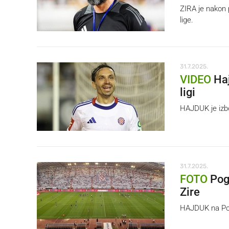
ZIRA je nakon 
lige.
31.7.2025.
VIDEO
Haj
ligi
HAJDUK je izbor
31.7.2025.
FOTO
Pogl
Zire
HAJDUK na Polju