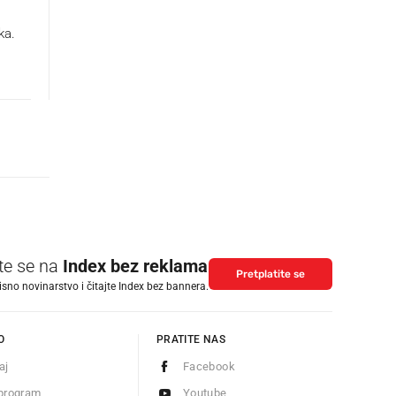
ka.
ite se na
Index bez reklama
Pretplatite se
isno novinarstvo i čitajte Index bez bannera.
O
PRATITE NAS
aj
Facebook
program
Youtube