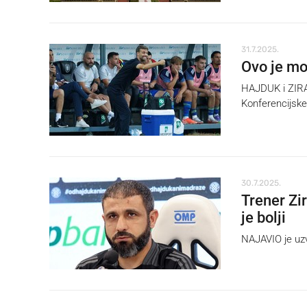
31.7.2025.
Ovo je mo
HAJDUK i ZIRA 
Konferencijske 
30.7.2025.
Trener Zi
je bolji
NAJAVIO je uzv