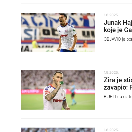
1.8.2025.
Junak Haj
koje je G
OBJAVIO je po
1.8.2025.
Zira je st
zavapio: 
BIJELI su uz te
1.8.2025.