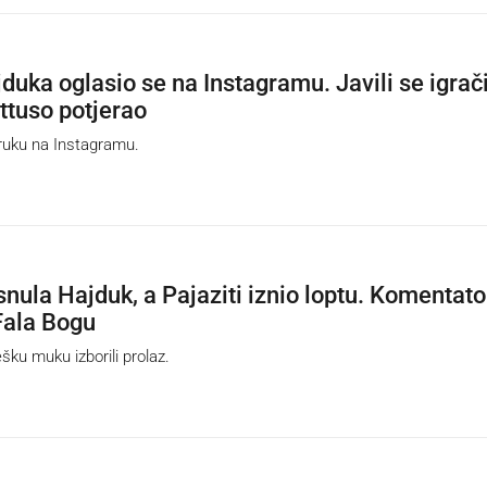
duka oglasio se na Instagramu. Javili se igrač
attuso potjerao
ruku na Instagramu.
isnula Hajduk, a Pajaziti iznio loptu. Komentato
Fala Bogu
šku muku izborili prolaz.