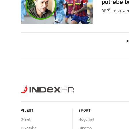
potrebe bo
BIVŠI reprezen
P
VIJESTI
SPORT
Svijet
Nogomet
Hrvatska
Dinamo