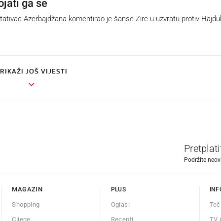
jati ga se
tativac Azerbajdžana komentirao je šanse Zire u uzvratu protiv Hajdu
RIKAŽI JOŠ VIJESTI
Pretplat
Podržite neov
MAGAZIN
PLUS
INF
Shopping
Oglasi
Teč
Cijene
Recepti
TV 