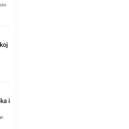
jske
koj
ka i
ge.