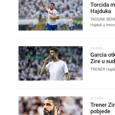
Torcida mu
Hajduka
YASSINE BENRA
Hajduk u treće 
1.8.2025.
Garcia ot
Zire u su
TRENER Hajduka
31.7.2025.
Trener Zi
pobjede