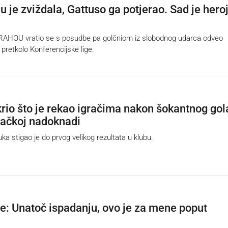
 je zviždala, Gattuso ga potjerao. Sad je hero
HOU vratio se s posudbe pa golčniom iz slobodnog udarca odveo
pretkolo Konferencijske lige.
krio što je rekao igračima nakon šokantnog gol
dačkoj nadoknadi
 stigao je do prvog velikog rezultata u klubu.
re: Unatoč ispadanju, ovo je za mene poput