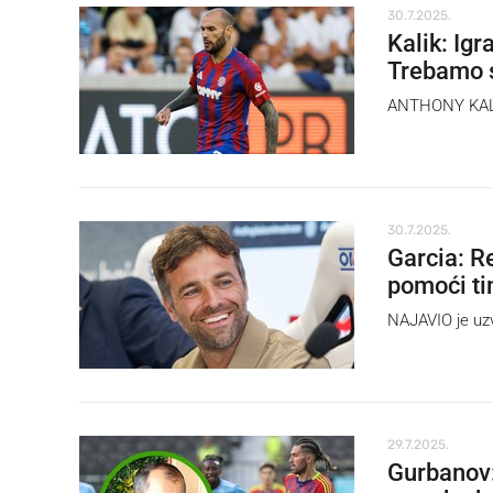
30.7.2025.
Kalik: Igr
Trebamo 
ANTHONY KALIK 
30.7.2025.
Garcia: Re
pomoći t
NAJAVIO je uzv
29.7.2025.
Gurbanov: