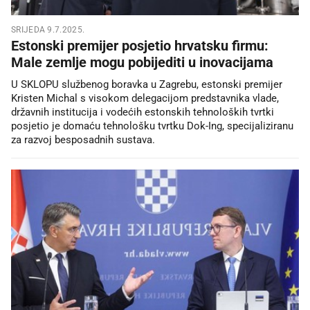
SRIJEDA 9.7.2025.
Estonski premijer posjetio hrvatsku firmu:
Male zemlje mogu pobijediti u inovacijama
U SKLOPU službenog boravka u Zagrebu, estonski premijer
Kristen Michal s visokom delegacijom predstavnika vlade,
državnih institucija i vodećih estonskih tehnoloških tvrtki
posjetio je domaću tehnološku tvrtku Dok-Ing, specijaliziranu
za razvoj besposadnih sustava.