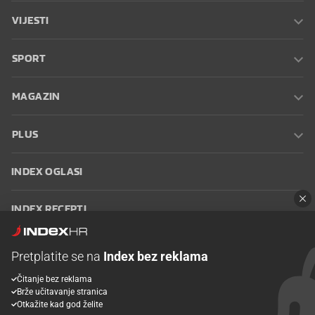
VIJESTI
SPORT
MAGAZIN
PLUS
INDEX OGLASI
INDEX RECEPTI
INFO
Pretplatite se na
Index bez reklama
Čitanje bez reklama
Oglašavanje
Zaposli se na Indexu
Kontakt
Impressum
Uvjeti
Brže učitavanje stranica
korištenja
Postavke kolačića
Otkažite kad god želite