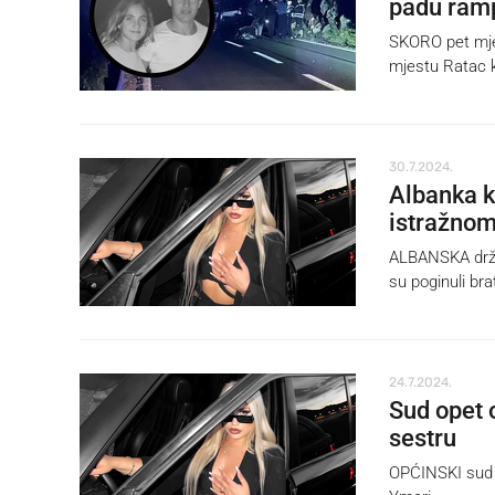
padu ramp
SKORO pet mjes
mjestu Ratac 
30.7.2024.
Albanka ko
istražnom
ALBANSKA držav
su poginuli bra
24.7.2024.
Sud opet 
sestru
OPĆINSKI sud u