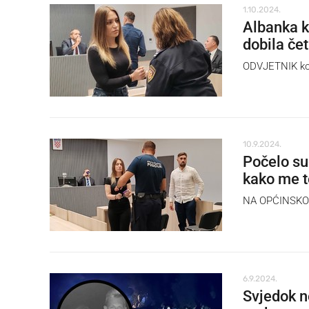
1.10.2024.
Albanka k
dobila čet
ODVJETNIK koji
10.9.2024.
Počelo su
kako me t
NA OPĆINSKOM 
6.9.2024.
Svjedok ne