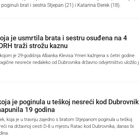
poginuli brat i sestra Stjepan (21) i Katarina Đerek (18).
oja je usmrtila brata i sestru osuđena na 4
ORH traži strožu kaznu
om je 29-godišnja Albanka Klevisa Ymeri kažnjena s četiri godine
ragične nesreće nedaleko od Dubrovnika državno odvjetništvo uložilo 
koja je poginula u teškoj nesreći kod Dubrovni
napunila 19 godina
, koja je u travnju zajedno s bratom Stjepanom poginula u teškoj
eći na državnoj cesti D-8 u mjestu Ratac kod Dubrovnika, danas bi
dina.