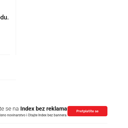
odu.
ite se na
Index bez reklama
Pretplatite se
isno novinarstvo i čitajte Index bez bannera.