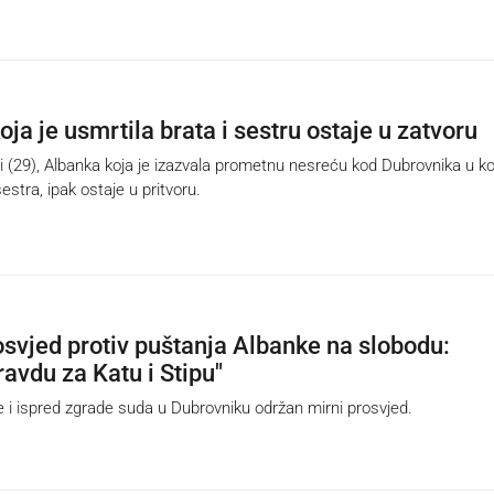
ja je usmrtila brata i sestru ostaje u zatvoru
(29), Albanka koja je izazvala prometnu nesreću kod Dubrovnika u ko
sestra, ipak ostaje u pritvoru.
svjed protiv puštanja Albanke na slobodu:
ravdu za Katu i Stipu"
 ispred zgrade suda u Dubrovniku održan mirni prosvjed.