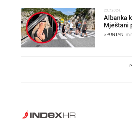
20.7.2024.
Albanka ko
Mještani 
SPONTANI mirni
P