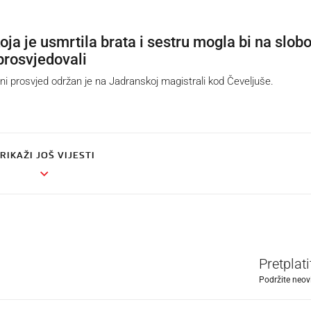
ja je usmrtila brata i sestru mogla bi na slob
prosvjedovali
 prosvjed održan je na Jadranskoj magistrali kod Čeveljuše.
RIKAŽI JOŠ VIJESTI
Pretplat
Podržite neov