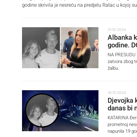
godine skrivila je nesreću na predjelu Ratac u kojoj su 
21.10.2024.
Albanka k
godine. D
NA PRESUDU koj
zatvora zbog t
žalbu.
18.10.2024.
Djevojka 
danas bi 
KATARINA Đerek
prometnoj nesr
napunila 19 go