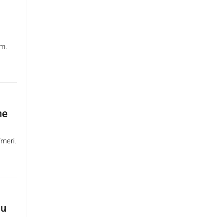
om.
ne
meri.
 u