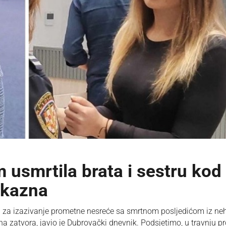
usmrtila brata i sestru kod
 kazna
 za izazivanje prometne nesreće sa smrtnom posljedićom iz neh
zatvora, javio je Dubrovački dnevnik. Podsjetimo, u travnju pr