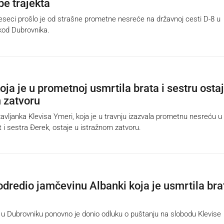
e trajekta
eci prošlo je od strašne prometne nesreće na državnoj cesti D-8 u
kod Dubrovnika.
ja je u prometnoj usmrtila brata i sestru osta
 zatvoru
ljanka Klevisa Ymeri, koja je u travnju izazvala prometnu nesreću u 
t i sestra Đerek, ostaje u istražnom zatvoru.
odredio jamčevinu Albanki koja je usmrtila brat
 Dubrovniku ponovno je donio odluku o puštanju na slobodu Klevise