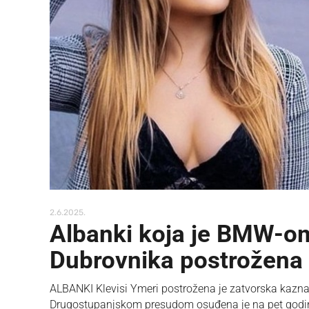
2.6.2025.
Albanki koja je BMW-om 
Dubrovnika postrožena
ALBANKI Klevisi Ymeri postrožena je zatvorska kazna
Drugostupanjskom presudom osuđena je na pet godina 