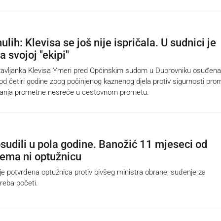
ulih: Klevisa se još nije ispričala. U sudnici je
 svojoj "ekipi"
vljanka Klevisa Ymeri pred Općinskim sudom u Dubrovniku osuđena 
od četiri godine zbog počinjenog kaznenog djela protiv sigurnosti pro
vanja prometne nesreće u cestovnom prometu.
sudili u pola godine. Banožić 11 mjeseci od
ema ni optužnicu
e potvrđena optužnica protiv bivšeg ministra obrane, suđenje za
reba početi.