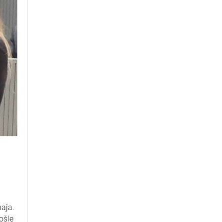
aja.
ošle