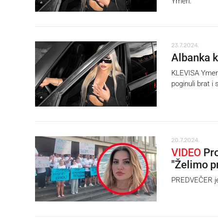
Ymeri.
23.7.2024.
Albanka ko
KLEVISA Ymeri 
poginuli brat i 
20.7.2024.
VIDEO
Pro
"Želimo p
PREDVEČER je i