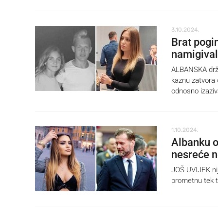
3.10.2024.
Brat pogin
namigivala
ALBANSKA drža
kaznu zatvora 
odnosno izazi
1.10.2024.
Albanku o
nesreće n
JOŠ UVIJEK nij
prometnu tek t