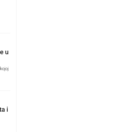
je u
kojoj
a i