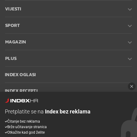
VIJESTI
SPORT
MAGAZIN
PLUS
INDEX OGLASI
INDEX RECEPTI
INFO
Pretplatite se na
Index bez reklama
Čitanje bez reklama
Oglašavanje
Zaposli se na Indexu
Kontakt
Impressum
Uvjeti
Brže učitavanje stranica
korištenja
Postavke kolačića
Otkažite kad god želite