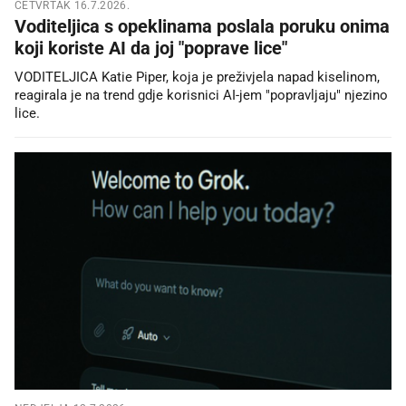
ČETVRTAK 16.7.2026.
Voditeljica s opeklinama poslala poruku onima
koji koriste AI da joj "poprave lice"
VODITELJICA Katie Piper, koja je preživjela napad kiselinom,
reagirala je na trend gdje korisnici AI-jem "popravljaju" njezino
lice.