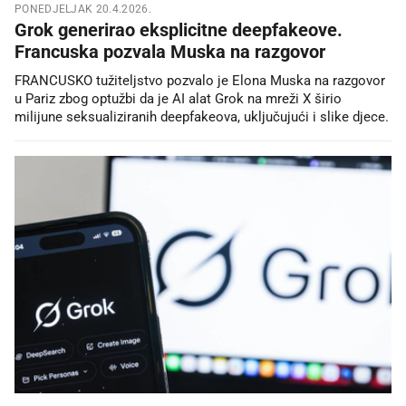
PONEDJELJAK 20.4.2026.
Grok generirao eksplicitne deepfakeove.
Francuska pozvala Muska na razgovor
FRANCUSKO tužiteljstvo pozvalo je Elona Muska na razgovor
u Pariz zbog optužbi da je AI alat Grok na mreži X širio
milijune seksualiziranih deepfakeova, uključujući i slike djece.