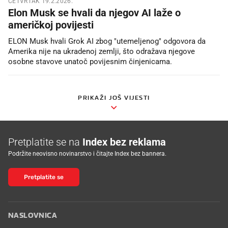
ČETVRTAK 19.2.2026.
Elon Musk se hvali da njegov AI laže o
američkoj povijesti
ELON Musk hvali Grok AI zbog "utemeljenog" odgovora da
Amerika nije na ukradenoj zemlji, što odražava njegove
osobne stavove unatoč povijesnim činjenicama.
PRIKAŽI JOŠ VIJESTI
Pretplatite se na
Index bez reklama
Podržite neovisno novinarstvo i čitajte Index bez bannera.
Pretplatite se
NASLOVNICA