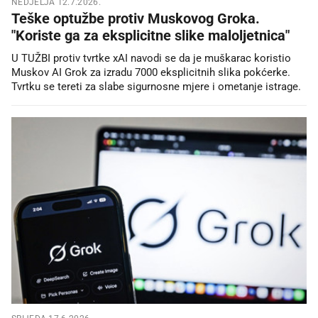
NEDJELJA 12.7.2026.
Teške optužbe protiv Muskovog Groka.
"Koriste ga za eksplicitne slike maloljetnica"
U TUŽBI protiv tvrtke xAI navodi se da je muškarac koristio
Muskov AI Grok za izradu 7000 eksplicitnih slika pokćerke.
Tvrtku se tereti za slabe sigurnosne mjere i ometanje istrage.