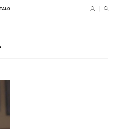
TALO
A