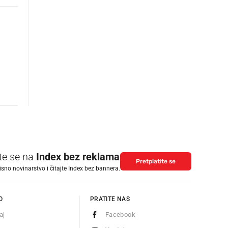
ite se na
Index bez reklama
Pretplatite se
isno novinarstvo i čitajte Index bez bannera.
O
PRATITE NAS
aj
Facebook