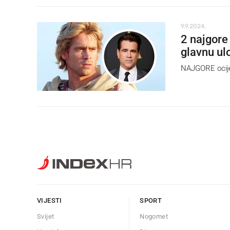
9.9.2024.
2 najgore 
glavnu ul
NAJGORE ocijen
VIJESTI
SPORT
Svijet
Nogomet