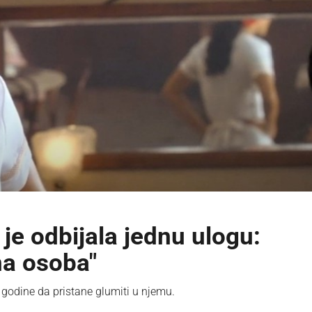
e odbijala jednu ulogu:
na osoba"
 godine da pristane glumiti u njemu.