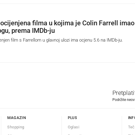
ocijenjena filma u kojima je Colin Farrell imao
ogu, prema IMDb-ju
jen film s Farrellom u glavnoj ulozi ima ocjenu 5.6 na IMDb-ju.
Pretplat
Podržite neov
MAGAZIN
PLUS
INF
Shopping
Oglasi
Teč