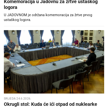
Komemoracija u Jadovnu za žrtve ustaškog
logora
U JADOVNOM je održana komemoracija za žrtve prvog
ustaškog logora.
SRIJEDA 24.6.2026.
Okrugli stol: Kuda će ići otpad od nuklearke