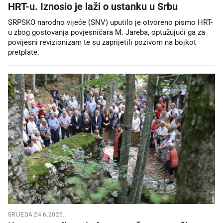
HRT-u. Iznosio je laži o ustanku u Srbu
SRPSKO narodno vijeće (SNV) uputilo je otvoreno pismo HRT-
u zbog gostovanja povjesničara M. Jareba, optužujući ga za
povijesni revizionizam te su zaprijetili pozivom na bojkot
pretplate.
SRIJEDA 24.6.2026.