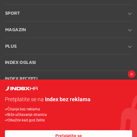
SPORT
MAGAZIN
PLUS
INDEX OGLASI
INDEX RECEPTI
INFO
Pretplatite se na
Index bez reklama
Čitanje bez reklama
Oglašavanje
Zaposli se na Indexu
Kontakt
Impressum
Uvjeti
Brže učitavanje stranica
korištenja
Postavke kolačića
Otkažite kad god želite
Pretplatite se