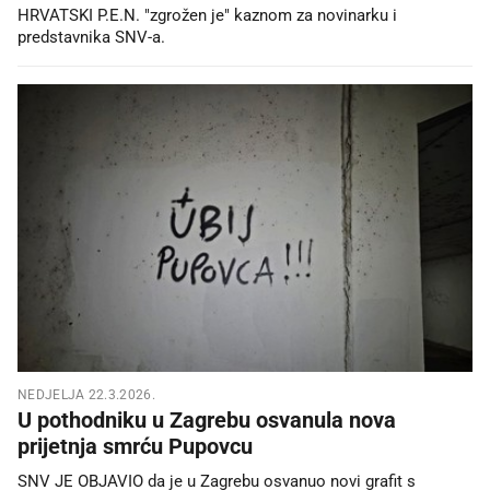
HRVATSKI P.E.N. "zgrožen je" kaznom za novinarku i
predstavnika SNV-a.
NEDJELJA 22.3.2026.
U pothodniku u Zagrebu osvanula nova
prijetnja smrću Pupovcu
SNV JE OBJAVIO da je u Zagrebu osvanuo novi grafit s