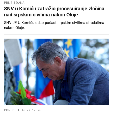
PRIJE 4 DANA
SNV u Komiću zatražio procesuiranje zločina
nad srpskim civilima nakon Oluje
SNV JE U Komiću odao počast srpskim civilima stradalima
nakon Oluje.
PONEDJELJAK 27.7.2026.