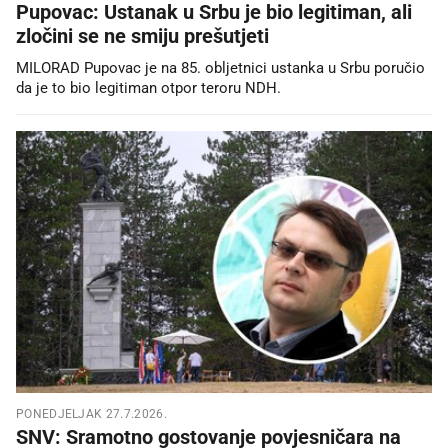
Pupovac: Ustanak u Srbu je bio legitiman, ali
zločini se ne smiju prešutjeti
MILORAD Pupovac je na 85. obljetnici ustanka u Srbu poručio
da je to bio legitiman otpor teroru NDH.
PONEDJELJAK 27.7.2026.
SNV: Sramotno gostovanje povjesničara na