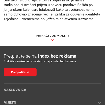
SRPSKO narodno vijeće (SNV) organiziralo je danas
tradicionalni svečani prijem u povodu proslave Božića po
julijanskom kalendaru istaknuvši kako ta svečanost nema
samo duhovno značenje, već je i prilika za očuvanje identiteta
zajednice u vremenima obilježenim društvenim izazovima.
PRIKAŽI JOŠ VIJESTI
Pretplatite se na
Index bez reklama
Podržite neovisno novinarstvo i čitajte Index bez bannera.
Pretplatite se
NASLOVNICA
VIJESTI