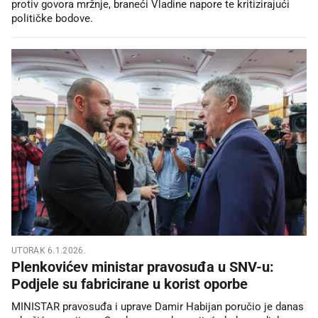
protiv govora mržnje, braneći Vladine napore te kritizirajući
političke bodove.
UTORAK 6.1.2026.
Plenkovićev ministar pravosuđa u SNV-u:
Podjele su fabricirane u korist oporbe
MINISTAR pravosuđa i uprave Damir Habijan poručio je danas