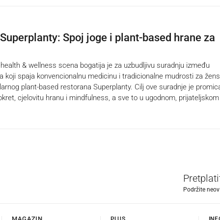
Superplanty: Spoj joge i plant-based hrane za
alth & wellness scena bogatija je za uzbudljivu suradnju između
 koji spaja konvencionalnu medicinu i tradicionalne mudrosti za žen
ularnog plant-based restorana Superplanty. Cilj ove suradnje je promic
okret, cjelovitu hranu i mindfulness, a sve to u ugodnom, prijateljskom
Pretplat
Podržite neov
MAGAZIN
PLUS
INF