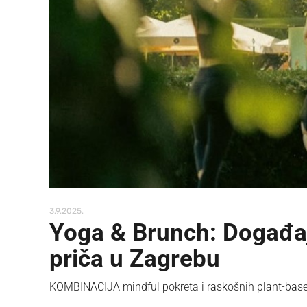
3.9.2025.
Yoga & Brunch: Događaj
priča u Zagrebu
KOMBINACIJA mindful pokreta i raskošnih plant-based