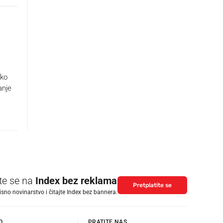
sko
anje
ite se na
Index bez reklama
Pretplatite se
isno novinarstvo i čitajte Index bez bannera.
O
PRATITE NAS