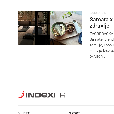
23.10.2024.
Samata x 
zdravlje
ZAGREBAČKA he
Samate, brenda
zdravlje, i pop
zdravlja kroz p
okruženju.
VIJESTI
SPORT