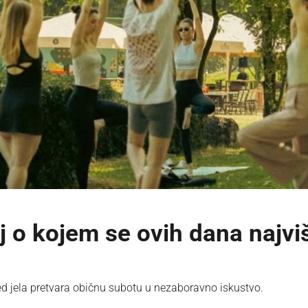
 o kojem se ovih dana najvi
 jela pretvara običnu subotu u nezaboravno iskustvo.