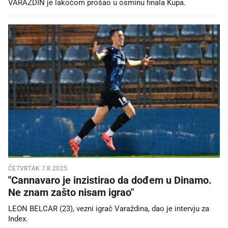
VARAŽDIN je lakoćom prošao u osminu finala Kupa.
ČETVRTAK 7.8.2025.
"Cannavaro je inzistirao da dođem u Dinamo.
Ne znam zašto nisam igrao"
LEON BELCAR (23), vezni igrač Varaždina, dao je intervju za
Index.