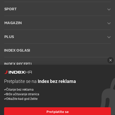
SPORT
MAGAZIN
PLUS
INDEX OGLASI
INDEX RECEPTI
INFO
Pretplatite se na
Index bez reklama
Čitanje bez reklama
Oglašavanje
Zaposli se na Indexu
Kontakt
Impressum
Uvjeti
Brže učitavanje stranica
korištenja
Postavke kolačića
Otkažite kad god želite
Pretplatite se