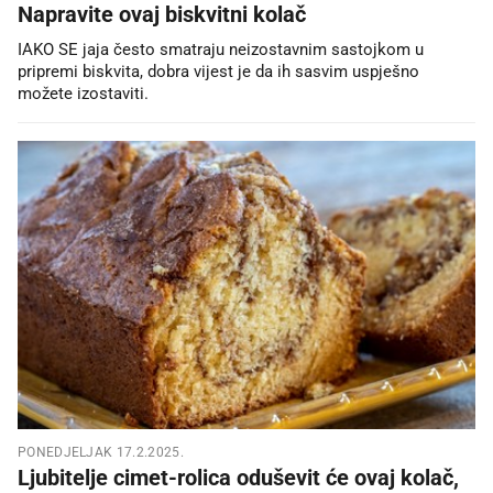
Napravite ovaj biskvitni kolač
IAKO SE jaja često smatraju neizostavnim sastojkom u
pripremi biskvita, dobra vijest je da ih sasvim uspješno
možete izostaviti.
PONEDJELJAK 17.2.2025.
Ljubitelje cimet-rolica oduševit će ovaj kolač,