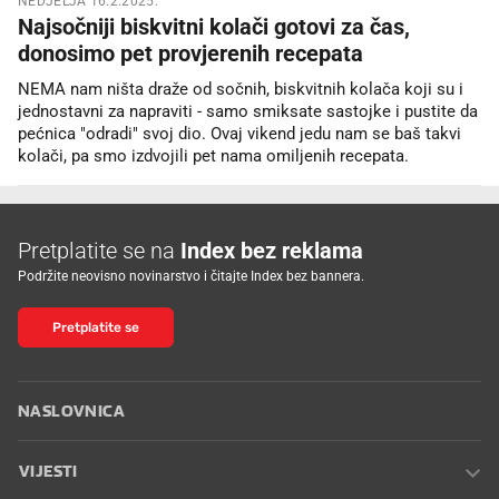
NEDJELJA 16.2.2025.
Najsočniji biskvitni kolači gotovi za čas,
donosimo pet provjerenih recepata
NEMA nam ništa draže od sočnih, biskvitnih kolača koji su i
jednostavni za napraviti - samo smiksate sastojke i pustite da
pećnica "odradi" svoj dio. Ovaj vikend jedu nam se baš takvi
kolači, pa smo izdvojili pet nama omiljenih recepata.
Pretplatite se na
Index bez reklama
Podržite neovisno novinarstvo i čitajte Index bez bannera.
Pretplatite se
NASLOVNICA
VIJESTI