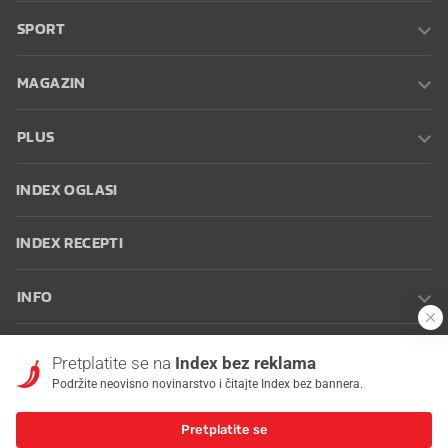
SPORT
MAGAZIN
PLUS
INDEX OGLASI
INDEX RECEPTI
INFO
Oglašavanje
Zaposli se na Indexu
Kontakt
Impressum
Uvjeti
Pretplatite se na
Index bez reklama
korištenja
Postavke kolačića
Podržite neovisno novinarstvo i čitajte Index bez bannera.
Pretplatite se