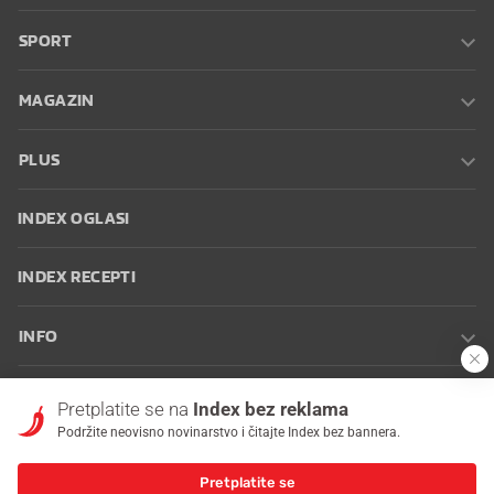
SPORT
MAGAZIN
PLUS
INDEX OGLASI
INDEX RECEPTI
INFO
Oglašavanje
Zaposli se na Indexu
Kontakt
Impressum
Uvjeti
Pretplatite se na
Index bez reklama
korištenja
Postavke kolačića
Podržite neovisno novinarstvo i čitajte Index bez bannera.
Pretplatite se