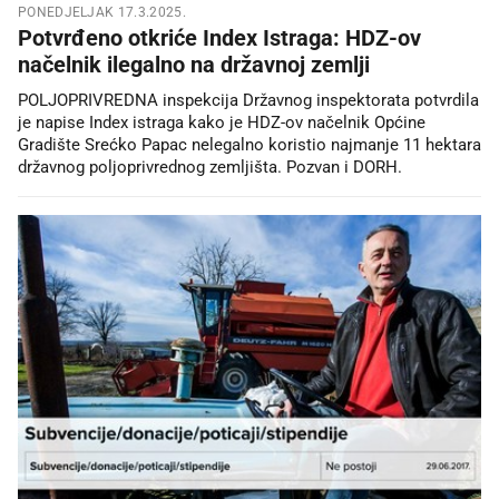
PONEDJELJAK 17.3.2025.
Potvrđeno otkriće Index Istraga: HDZ-ov
načelnik ilegalno na državnoj zemlji
POLJOPRIVREDNA inspekcija Državnog inspektorata potvrdila
je napise Index istraga kako je HDZ-ov načelnik Općine
Gradište Srećko Papac nelegalno koristio najmanje 11 hektara
državnog poljoprivrednog zemljišta. Pozvan i DORH.