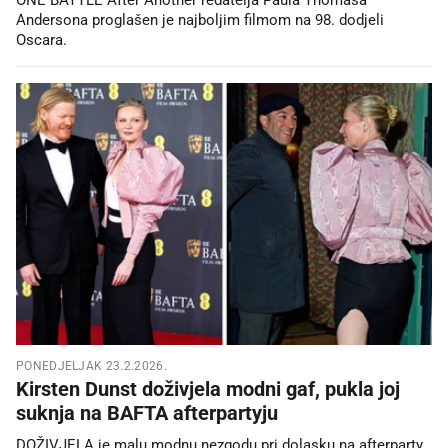
Andersona proglašen je najboljim filmom na 98. dodjeli
Oscara.
PONEDJELJAK 23.2.2026.
Kirsten Dunst doživjela modni gaf, pukla joj
suknja na BAFTA afterpartyju
DOŽIVJELA je malu modnu nezgodu pri dolasku na afterparty