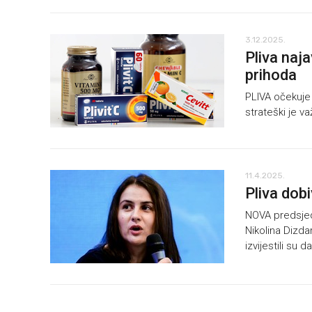
3.12.2025.
Pliva naj
prihoda
PLIVA očekuje r
strateški je v
11.4.2025.
Pliva dob
NOVA predsjed
Nikolina Dizda
izvijestili su d