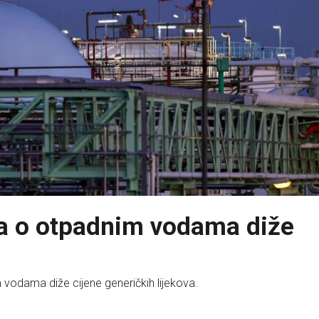
va o otpadnim vodama diže
odama diže cijene generičkih lijekova.