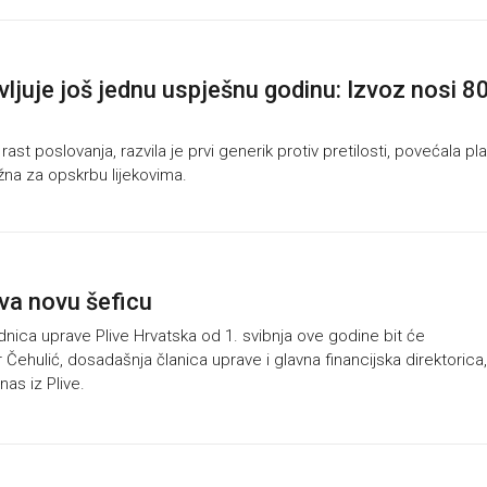
avljuje još jednu uspješnu godinu: Izvoz nosi 8
ast poslovanja, razvila je prvi generik protiv pretilosti, povećala pla
ažna za opskrbu lijekovima.
iva novu šeficu
nica uprave Plive Hrvatska od 1. svibnja ove godine bit će
r Čehulić, dosadašnja članica uprave i glavna financijska direktorica,
anas iz Plive.