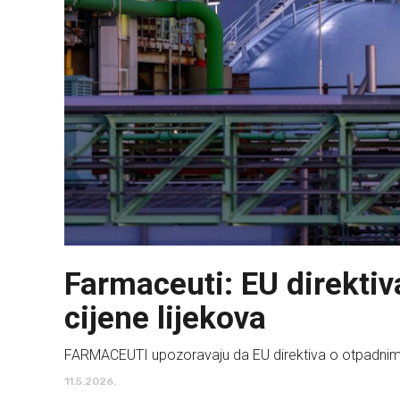
Farmaceuti: EU direkti
cijene lijekova
FARMACEUTI upozoravaju da EU direktiva o otpadnim v
11.5.2026.