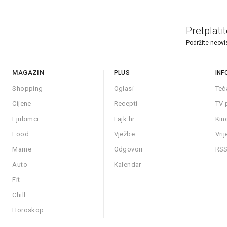
Pretplati
Podržite neovi
MAGAZIN
PLUS
INF
Shopping
Oglasi
Teč
Cijene
Recepti
TV 
Ljubimci
Lajk.hr
Kin
Food
Vježbe
Vri
Mame
Odgovori
RS
Auto
Kalendar
Fit
Chill
Horoskop