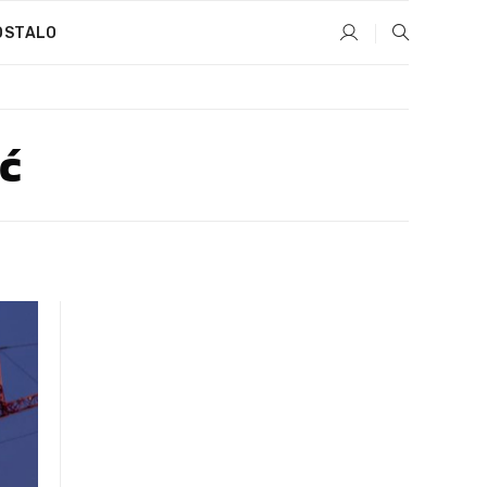
OSTALO
ić