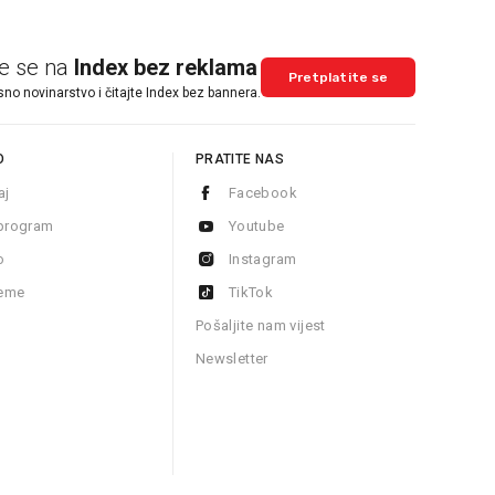
te se na
Index bez reklama
Pretplatite se
sno novinarstvo i čitajte Index bez bannera.
O
PRATITE NAS
aj
Facebook
program
Youtube
o
Instagram
jeme
TikTok
S
Pošaljite nam vijest
Newsletter