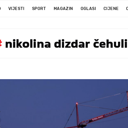
D
VIJESTI
SPORT
MAGAZIN
OGLASI
CIJENE
#
nikolina dizdar čehul