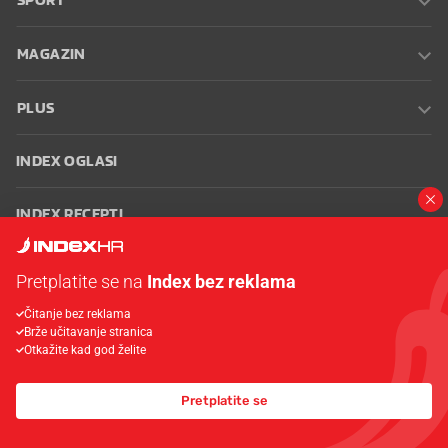
MAGAZIN
PLUS
INDEX OGLASI
INDEX RECEPTI
INFO
Pretplatite se na
Index bez reklama
Čitanje bez reklama
Oglašavanje
Zaposli se na Indexu
Kontakt
Impressum
Uvjeti
Brže učitavanje stranica
korištenja
Postavke kolačića
Otkažite kad god želite
Pretplatite se
© 2026 Index