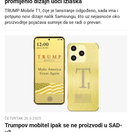
promijenio dizajn uoči izlaska
TRUMP Mobile T1, čije je lansiranje odgođeno, sada ima i
potpuno novi dizajn nalik Samsungu, što uz nejasnoće oko
proizvodnje pojačava sumnje da se radi o prevari.
ČETVRTAK 26.6.2025.
Trumpov mobitel ipak se ne proizvodi u SAD-