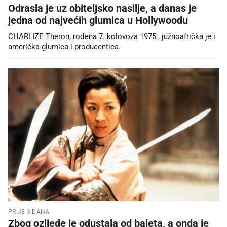
Odrasla je uz obiteljsko nasilje, a danas je
jedna od najvećih glumica u Hollywoodu
CHARLIZE Theron, rođena 7. kolovoza 1975., južnoafrička je i
američka glumica i producentica.
PRIJE 3 DANA
Zbog ozljede je odustala od baleta, a onda je