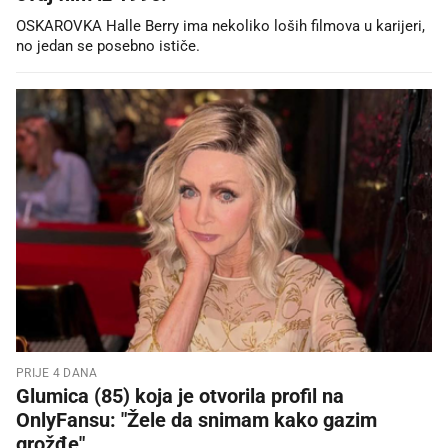
OSKAROVKA Halle Berry ima nekoliko loših filmova u karijeri,
no jedan se posebno ističe.
PRIJE 4 DANA
Glumica (85) koja je otvorila profil na
OnlyFansu: "Žele da snimam kako gazim
grožđe"