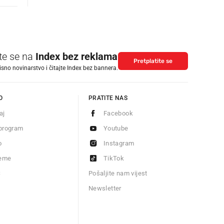
ite se na
Index bez reklama
Pretplatite se
isno novinarstvo i čitajte Index bez bannera.
O
PRATITE NAS
aj
Facebook
program
Youtube
o
Instagram
jeme
TikTok
S
Pošaljite nam vijest
Newsletter