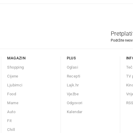
Pretplat
Podržite neov
MAGAZIN
PLUS
INF
Shopping
Oglasi
Teč
Cijene
Recepti
TV 
Ljubimci
Lajk.hr
Kin
Food
Vježbe
Vri
Mame
Odgovori
RS
Auto
Kalendar
Fit
Chill