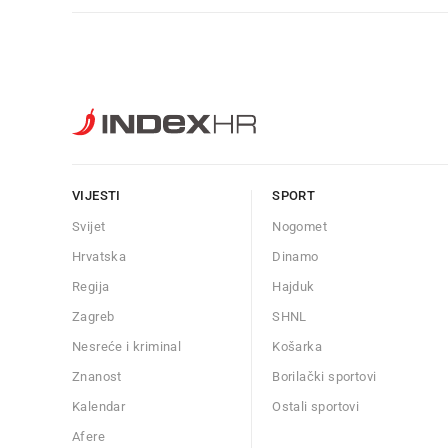
VIJESTI
SPORT
Svijet
Nogomet
Hrvatska
Dinamo
Regija
Hajduk
Zagreb
SHNL
Nesreće i kriminal
Košarka
Znanost
Borilački sportovi
Kalendar
Ostali sportovi
Afere