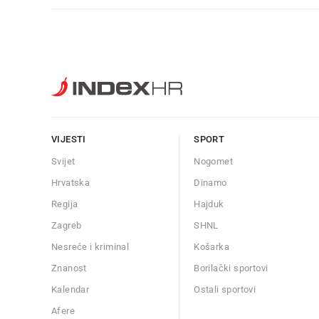
VIJESTI
SPORT
Svijet
Nogomet
Hrvatska
Dinamo
Regija
Hajduk
Zagreb
SHNL
Nesreće i kriminal
Košarka
Znanost
Borilački sportovi
Kalendar
Ostali sportovi
Afere