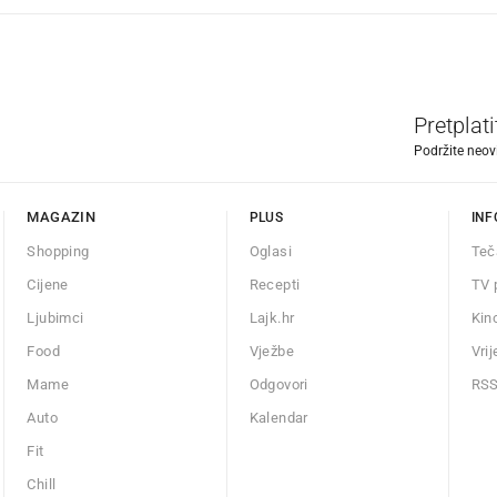
Pretplat
Podržite neov
MAGAZIN
PLUS
INF
Shopping
Oglasi
Teč
Cijene
Recepti
TV 
Ljubimci
Lajk.hr
Kin
Food
Vježbe
Vri
Mame
Odgovori
RS
Auto
Kalendar
Fit
Chill