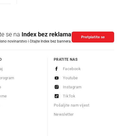
ite se na
Index bez reklama
Pretplatite se
isno novinarstvo i čitajte Index bez bannera.
O
PRATITE NAS
aj
Facebook
program
Youtube
o
Instagram
jeme
TikTok
S
Pošaljite nam vijest
Newsletter