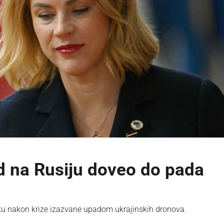
d na Rusiju doveo do pada
vku nakon krize izazvane upadom ukrajinskih dronova.