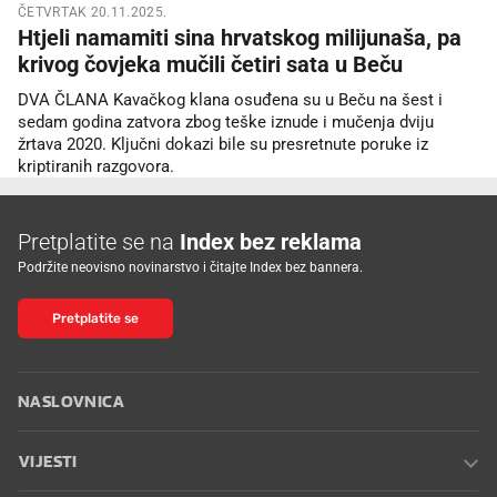
ČETVRTAK 20.11.2025.
Htjeli namamiti sina hrvatskog milijunaša, pa
krivog čovjeka mučili četiri sata u Beču
DVA ČLANA Kavačkog klana osuđena su u Beču na šest i
sedam godina zatvora zbog teške iznude i mučenja dviju
žrtava 2020. Ključni dokazi bile su presretnute poruke iz
kriptiranih razgovora.
Pretplatite se na
Index bez reklama
Podržite neovisno novinarstvo i čitajte Index bez bannera.
Pretplatite se
NASLOVNICA
VIJESTI