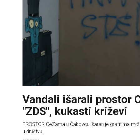
Vandali išarali prostor
"ZDS", kukasti križevi
PROSTOR CeZama u Čakovcu išaran je grafitima mržnje, 
u društvu.