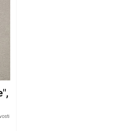
",
vosti