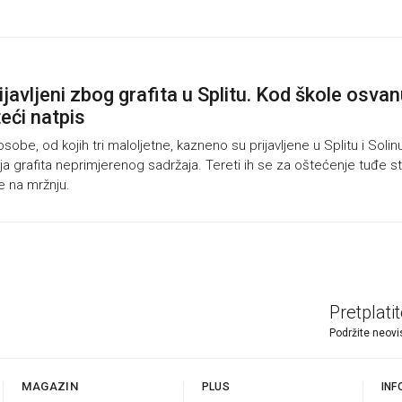
ijavljeni zbog grafita u Splitu. Kod škole osva
teći natpis
sobe, od kojih tri maloljetne, kazneno su prijavljene u Splitu i Solin
ja grafita neprimjerenog sadržaja. Tereti ih se za oštećenje tuđe stv
e na mržnju.
Pretplati
Podržite neovi
MAGAZIN
PLUS
INF