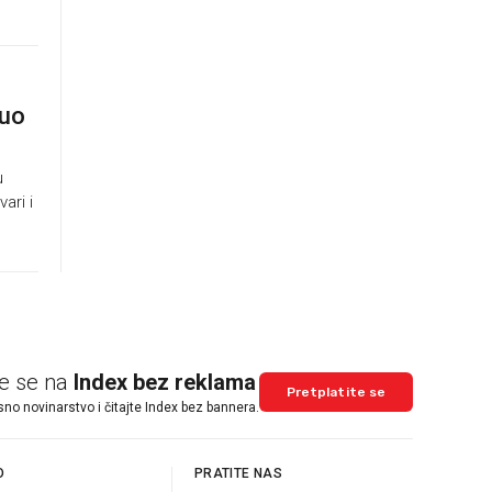
nuo
u
ari i
te se na
Index bez reklama
Pretplatite se
sno novinarstvo i čitajte Index bez bannera.
O
PRATITE NAS