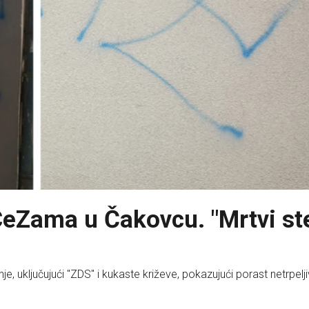
 CeZama u Čakovcu. "Mrtvi ste
uključujući "ZDS" i kukaste križeve, pokazujući porast netrpelji