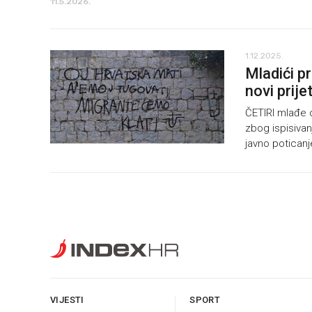
11.5.2026.
1.12.2025.
Mladići pr
novi prije
ČETIRI mlađe o
zbog ispisivan
javno poticanj
VIJESTI
SPORT